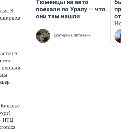
Тюменцы на авто
бьет 
поехали по Уралу — что
прока
тья. В
они там нашли
отзыв
ллиардов
Нолан
Екатерина Литкевич
ается в
вета
е первый
ены
мьер-
«Валтекс-
ург),
), НТЦ
tronics