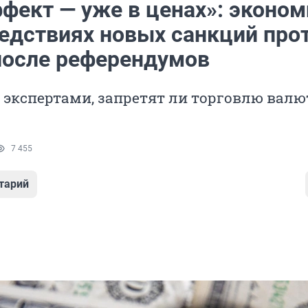
ффект — уже в ценах»: эконо
ледствиях новых санкций про
после референдумов
 экспертами, запретят ли торговлю валю
7 455
тарий