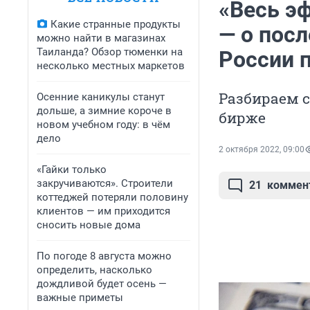
«Весь э
Какие странные продукты
— о пос
можно найти в магазинах
Таиланда? Обзор тюменки на
России 
несколько местных маркетов
Разбираем с
Осенние каникулы станут
дольше, а зимние короче в
бирже
новом учебном году: в чём
дело
2 октября 2022, 09:00
«Гайки только
закручиваются». Строители
21
коммен
коттеджей потеряли половину
клиентов — им приходится
сносить новые дома
По погоде 8 августа можно
определить, насколько
дождливой будет осень —
важные приметы