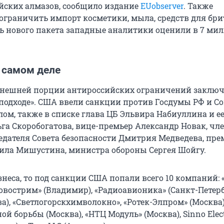
йских алмазов, сообщило издание
EUobserver
. Также
ограничить импорт косметики, мыла, средств для бри
ь нового пакета западные аналитики оценили в 7 ми
 самом деле
нешней порции антироссийских ограничений заключ
подходе». США ввели санкции против Госдумы РФ и Со
лом, также в списке глава ЦБ Эльвира Набиуллина и е
ьга Скоробогатова, вице-премьер Александр Новак, чл
едателя Совета безопасности Дмитрия Медведева, пре
ла Мишустина, министра обороны Сергея Шойгу.
знеса, то под санкции США попали всего 10 компаний: 
Новострим» (Владимир), «Радиоавионика» (Санкт-Петерб
а), «Светлогорскхимволокно», «Ротек-Элпром» (Москва
й борьбы (Москва), «НТЦ Модуль» (Москва), Sinno Elec