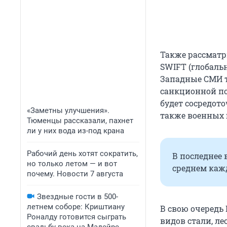
Также рассматр
SWIFT (глобал
Западные СМИ 
санкционной по
будет сосредот
«Заметны улучшения».
также военных 
Тюменцы рассказали, пахнет
ли у них вода из-под крана
Рабочий день хотят сократить,
В последнее
но только летом — и вот
среднем кажд
почему. Новости 7 августа
Звездные гости в 500-
летнем соборе: Криштиану
В свою очередь
Роналду готовится сыграть
видов стали, ле