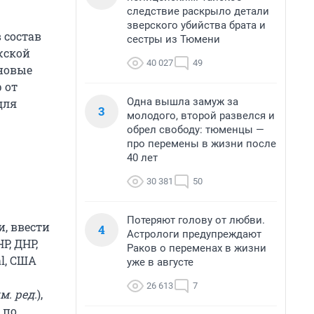
следствие раскрыло детали
зверского убийства брата и
 состав
сестры из Тюмени
жской
40 027
49
 новые
 от
Одна вышла замуж за
для
3
молодого, второй развелся и
обрел свободу: тюменцы —
про перемены в жизни после
40 лет
30 381
50
Потеряют голову от любви.
, ввести
4
Астрологи предупреждают
Р, ДНР,
Раков о переменах в жизни
al, США
уже в августе
26 613
7
м. ред.
),
 по