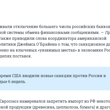
ивали отключение большего числа российских банков
ьной системы обмена финансовыми сообщениями. —
Пр
также приводили слова координатора американской
литики Джеймса О'Брайена о том, что санкционное д
очено на ключевых «уязвимых местах» в экономике Рос
цепях поставок.
 время США вводили новые санкции против России в
ые 6 недель.
 Евросоюз намеревался запретить импорт из РФ некот
сной продукции (древесина, целлюлоза, бумага) и дра