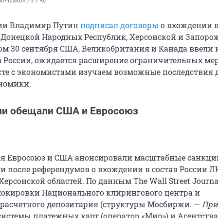
оншаков / E1.RU
сии Владимир Путин
подписал договоры
о вхождении в
 Донецкой Народных Республик, Херсонской и Запоро
ром 30 сентября США, Великобритания и Канада ввели
 России, ожидается расширение ограничительных мер
сте с экономистами изучаем возможные последствия 
номики.
ии обещали США и Евросоюз
ря Евросоюз и США анонсировали масштабные санкции
и после референдумов о вхождении в состав России ЛН
ерсонской областей. По данным The Wall Street Journ
окировки Национального клирингового центра и
расчетного депозитария (структуры Мосбиржи. —
При
истемы платежных карт (оператор «Мир») и Агентства