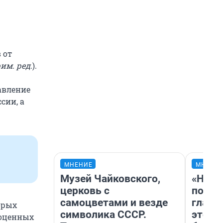
 от
им. ред.
).
авление
сии, а
МНЕНИЕ
МНЕНИ
Музей Чайковского,
«Нико
церковь с
побед
самоцветами и везде
главн
орых
символика СССР.
этого
гоценных