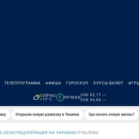
ТЕЛЕПРОГРАММА
АФИША
ГОРОСКОП
КУРСЫ ВАЛЮТ
ИГР
USD 82,17
СЕЙЧАС
1
ПРОБКИ
+19°C
EUR 94,84
еку
Открыли новую развязку в Тюмени
Где начать новую жизнь?
С-2026
СПЕЦОПЕРАЦИЯ НА УКРАИНЕ
ПРОБЛЕМА