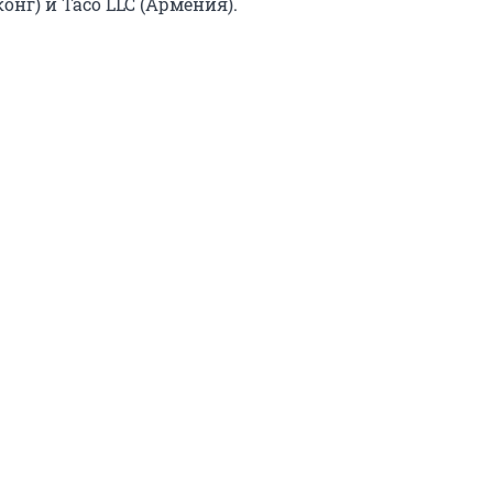
нконг) и Taco LLC (Армения).