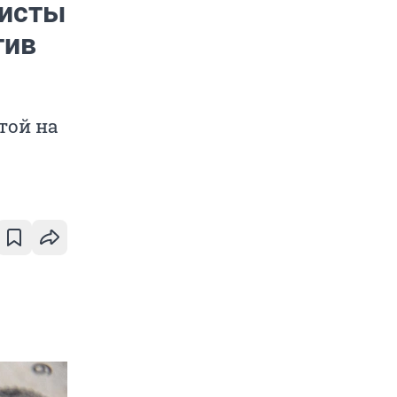
мисты
тив
той на