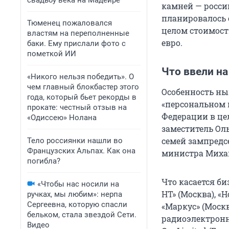
свадьбу века на Мадейре
камней — росси
планировалось 
Тюменец пожаловался
целом стоимост
властям на переполненные
евро.
баки. Ему прислали фото с
пометкой ИИ
Что ввели на
«Никого нельзя победить». О
чем главный блокбастер этого
Особенность ны
года, который бьет рекорды в
«персональном 
прокате: честный отзыв на
Федерации в це
«Одиссею» Нолана
заместитель Ол
семей зампредс
Тело россиянки нашли во
Французских Альпах. Как она
министра Михаи
погибла?
Что касается би
«Чтобы нас носили на
НТ» (Москва), «
ручках, мы любим»: нерпа
Сергеевна, которую спасли
«Маркус» (Москв
бельком, стала звездой Сети.
радиоэлектронно
Видео