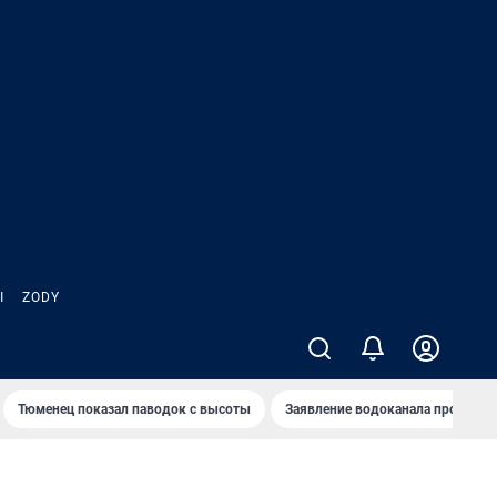
Ы
ZODY
Тюменец показал паводок с высоты
Заявление водоканала про запа