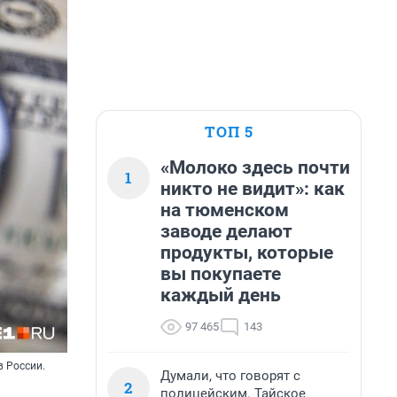
ТОП 5
«Молоко здесь почти
1
никто не видит»: как
на тюменском
заводе делают
продукты, которые
вы покупаете
каждый день
97 465
143
в России.
Думали, что говорят с
2
полицейским. Тайское