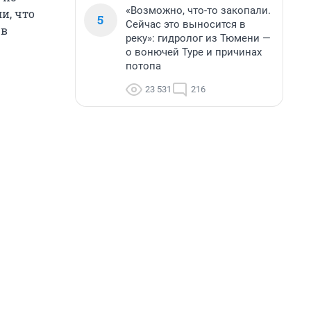
«Возможно, что-то закопали.
и, что
5
Сейчас это выносится в
 в
реку»: гидролог из Тюмени —
о вонючей Туре и причинах
потопа
23 531
216