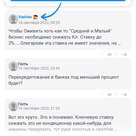
КОММЕНТАРИИ
12
Vladvles
18 сентября 2022, 08:29
Чтобы Оживить хоть как то "Средний и Малый" 
бизнес необходимо снижать Кл. Ставку до 
2%.....Олигархам эта ставка не имеет значения, на 
свой бизнес они Возьмут в Бюджете!
+0
–0
Гость
16 сентября 2022, 23:43
Перекредитование в банках под меньший процент 
будет?
+0
–0
Гость
16 сентября 2022, 21:23
Вот это круто. Это я понимаю. Ключевую ставку 
снижать это не кондиционер какой-нибудь для 
машины придумать, тут руки золотые и светлая 
голова нужны.