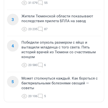
31 079
55
Жители Тюменской области показывают
3
последствия прилета БПЛА на завод
23 235
87
Победили опухоль размером с яйцо и
4
вытащили младенца с того света. Пять
историй врачей из Тюмени со счастливым
концом
20 580
6
Может столкнуться каждый. Как бороться с
5
бактериальными болезнями овощей —
советы
20 106
5