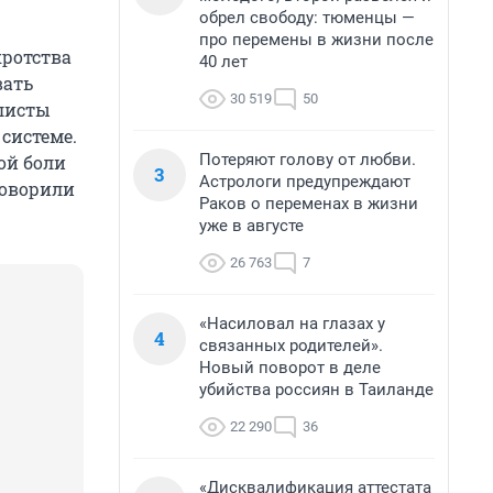
обрел свободу: тюменцы —
про перемены в жизни после
кротства
40 лет
вать
30 519
50
алисты
системе.
Потеряют голову от любви.
ой боли
3
Астрологи предупреждают
говорили
Раков о переменах в жизни
уже в августе
26 763
7
«Насиловал на глазах у
4
связанных родителей».
Новый поворот в деле
убийства россиян в Таиланде
22 290
36
«Дисквалификация аттестата