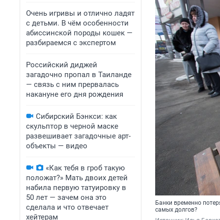
Очень игривы и отлично ладят
с детьми. В чём особенности
абиссинской породы кошек —
разбираемся с экспертом
Российский диджей
загадочно пропал в Таиланде
— связь с ним прервалась
накануне его дня рождения
Сибирский Бэнкси: как
скульптор в черной маске
развешивает загадочные арт-
объекты — видео
«Как тебя в гроб такую
положат?» Мать двоих детей
набила первую татуировку в
50 лет — зачем она это
Банки временно потеря
сделала и что отвечает
самых долгов?
хейтерам