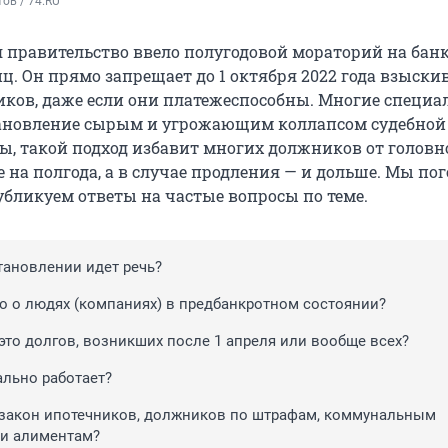
ов / 74.RU
я правительство ввело полугодовой мораторий на бан
ц. Он прямо запрещает до 1 октября 2022 года взыски
иков, даже если они платежеспособны. Многие специ
новление сырым и угрожающим коллапсом судебной 
ны, такой подход избавит многих должников от головн
 на полгода, а в случае продления — и дольше. Мы по
убликуем ответы на частые вопросы по теме.
тановлении идет речь?
ко о людях (компаниях) в предбанкротном состоянии?
 это долгов, возникших после 1 апреля или вообще всех?
ально работает?
 закон ипотечников, должников по штрафам, коммунальным
и алиментам?