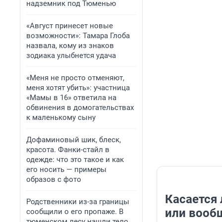
надземник под Тюменью
«Август принесет новые
возможности»: Тамара Глоба
назвала, кому из знаков
зодиака улыбнется удача
«Меня не просто отменяют,
меня хотят убить»: участница
«Мамы в 16» ответила на
обвинения в домогательствах
к маленькому сыну
Дофаминовый шик, блеск,
красота. Фанки-стайл в
одежде: что это такое и как
его носить — примеры
образов с фото
Касается 
Родственники из-за границы
или вооб
сообщили о его пропаже. В
тюменском лесу нашли тело