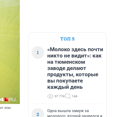
ТОП 5
«Молоко здесь почти
1
никто не видит»: как
на тюменском
заводе делают
продукты, которые
вы покупаете
каждый день
97 774
144
от этих
Одна вышла замуж за
2
молодого, второй развелся и