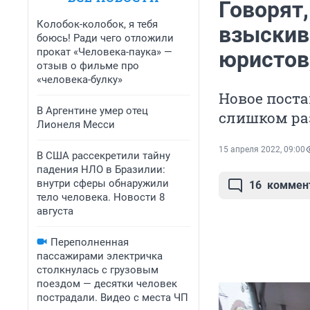
Говорят
Колобок-колобок, я тебя
взыскив
боюсь! Ради чего отложили
прокат «Человека-паука» —
юристов,
отзыв о фильме про
«человека-булку»
Новое пост
В Аргентине умер отец
слишком р
Лионеля Месси
15 апреля 2022, 09:00
В США рассекретили тайну
падения НЛО в Бразилии:
внутри сферы обнаружили
16
коммен
тело человека. Новости 8
августа
Переполненная
пассажирами электричка
столкнулась с грузовым
поездом — десятки человек
пострадали. Видео с места ЧП