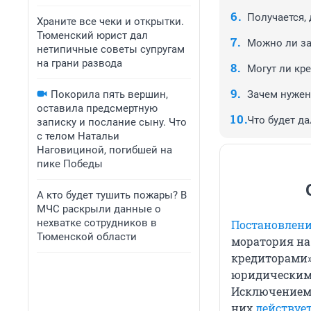
Получается,
Храните все чеки и открытки.
Тюменский юрист дал
Можно ли за
нетипичные советы супругам
на грани развода
Могут ли кр
Покорила пять вершин,
Зачем нужен
оставила предсмертную
Что будет д
записку и послание сыну. Что
с телом Натальи
Наговициной, погибшей на
пике Победы
А кто будет тушить пожары? В
МЧС раскрыли данные о
нехватке сотрудников в
Постановлени
Тюменской области
моратория на
кредиторами».
юридическим
Исключением 
них
действуе