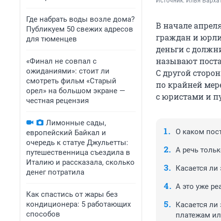
Источник: 
Илья Бархат
Где набрать воды возле дома?
В начале апрел
Публикуем 50 свежих адресов
граждан и юрли
для тюменцев
деньги с должн
называют поста
«Финал не совпал с
ожиданиями»: стоит ли
С другой сторо
смотреть фильм «Старый
по крайней мере
орел» на большом экране —
с юристами и п
честная рецензия
Лимонные сады,
О каком пос
европейский Байкал и
очередь к статуе Джульетты:
А речь толь
путешественница съездила в
Италию и рассказала, сколько
Касается ли
денег потратила
А это уже ре
Как спастись от жары без
кондиционера: 5 работающих
Касается ли
способов
платежам ил