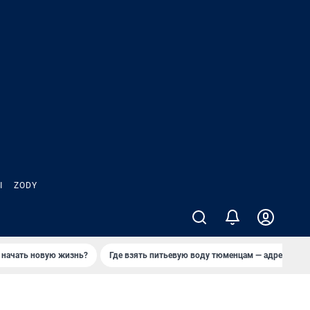
Ы
ZODY
 начать новую жизнь?
Где взять питьевую воду тюменцам — адреса