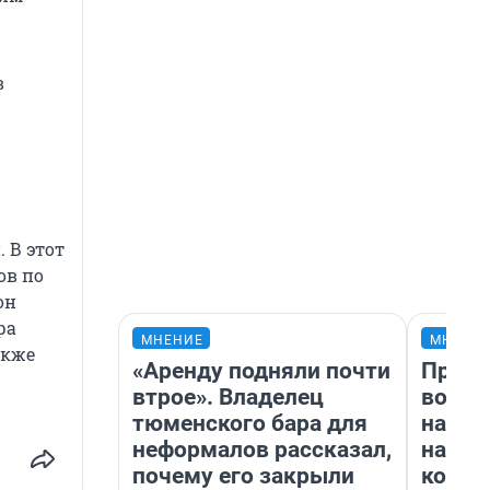
в
 В этот
ов по
он
ра
МНЕНИЕ
МНЕНИ
акже
«Аренду подняли почти
Прода
втрое». Владелец
возьм
тюменского бара для
нам г
неформалов рассказал,
налог
почему его закрыли
косне