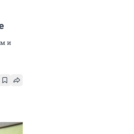
е
м и