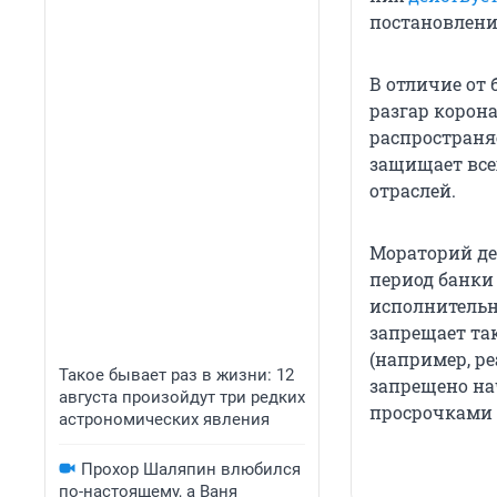
постановлени
В отличие от
разгар корон
распространяе
защищает все
отраслей.
Мораторий дей
период банки
исполнительн
запрещает та
(например, р
Такое бывает раз в жизни: 12
запрещено на
августа произойдут три редких
просрочками 
астрономических явления
Прохор Шаляпин влюбился
по-настоящему, а Ваня