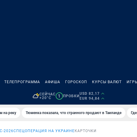
ТЕЛЕПРОГРАММА
АФИША
ГОРОСКОП
КУРСЫ ВАЛЮТ
ИГР
USD 82,17
СЕЙЧАС
1
ПРОБКИ
+20°C
EUR 94,84
м на реку
Тюменка показала, что странного продают в Таиланде
Где
С-2026
СПЕЦОПЕРАЦИЯ НА УКРАИНЕ
КАРТОЧКИ