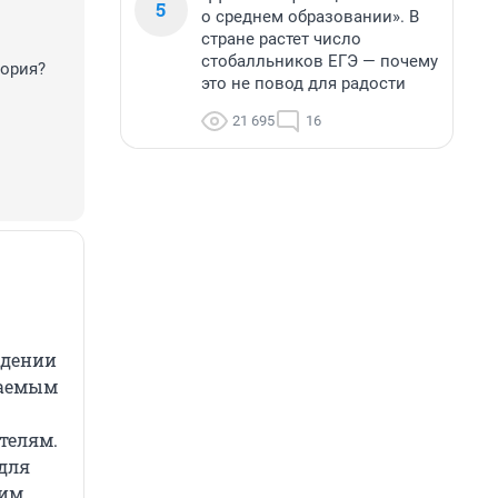
5
о среднем образовании». В
стране растет число
стобалльников ЕГЭ — почему
тория?
это не повод для радости
21 695
16
едении
ваемым
телям.
для
гим