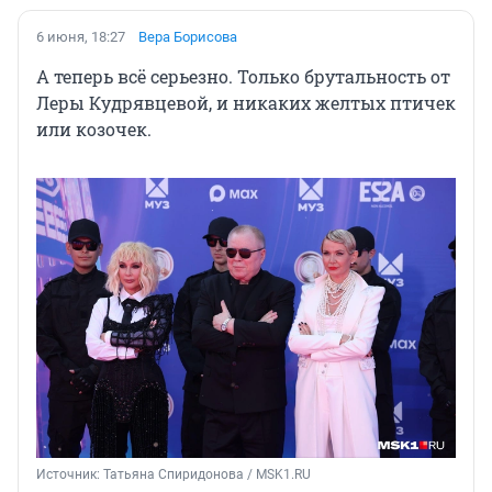
6 июня, 18:27
Вера Борисова
А теперь всё серьезно. Только брутальность от
Леры Кудрявцевой, и никаких желтых птичек
или козочек.
Источник: 
Татьяна Спиридонова / MSK1.RU