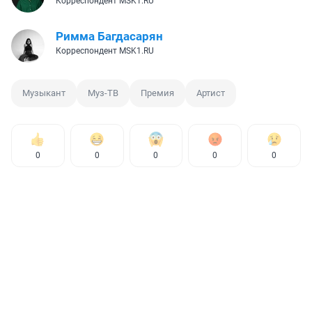
Корреспондент MSK1.RU
Римма Багдасарян
Корреспондент MSK1.RU
Музыкант
Муз-ТВ
Премия
Артист
0
0
0
0
0