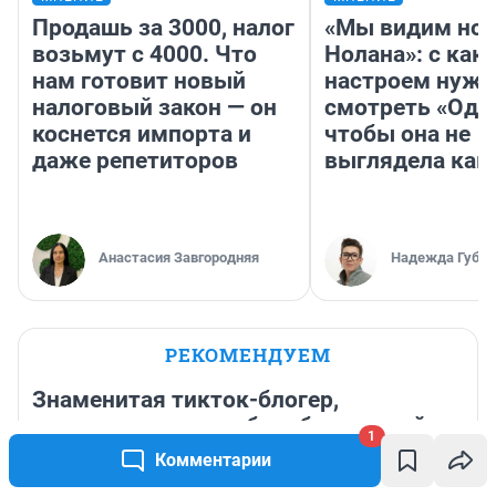
Продашь за 3000, налог
«Мы видим нов
возьмут с 4000. Что
Нолана»: с как
нам готовит новый
настроем нужн
налоговый закон — он
смотреть «Оди
коснется импорта и
чтобы она не
даже репетиторов
выглядела как
Анастасия Завгородняя
Надежда Губар
РЕКОМЕНДУЕМ
Знаменитая тикток-блогер,
рассказывавшая о борьбе с редкой
1
формой рака, умерла в возрасте 26
Комментарии
лет