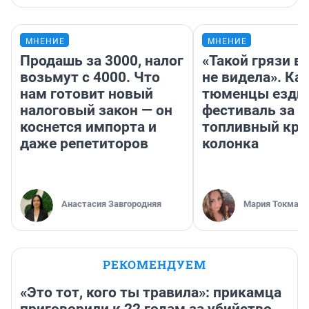
МНЕНИЕ
МНЕНИЕ
Продашь за 3000, налог
«Такой грязи в
возьмут с 4000. Что
не видела». Ка
нам готовит новый
тюменцы ездил
налоговый закон — он
фестиваль за 9
коснется импорта и
топливный кри
даже репетиторов
колонка
Анастасия Завгородняя
Мария Токмако
РЕКОМЕНДУЕМ
«Это тот, кого ты травила»: прикамца