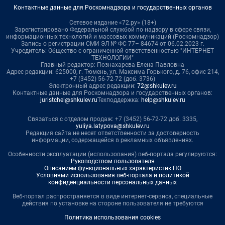
Контактные данные для Роскомнадзора и государственных органов
Сетевое издание «72.ру» (18+)
Зарегистрировано Федеральной службой по надзору в сфере связи,
информационных технологий и массовых коммуникаций (Роскомнадзор)
Запись о регистрации СМИ ЭЛ № ФС 77– 84674 от 06.02.2023 г.
Учредитель: Общество с ограниченной ответственностью "ИНТЕРНЕТ
ТЕХНОЛОГИИ"
Главный редактор: Познахарева Елена Павловна
Адрес редакции: 625000, г. Тюмень, ул. Максима Горького, д. 76, офис 214,
+7 (3452) 56-72-72 (доб. 3736)
Электронный адрес редакции:
72@shkulev.ru
Контактные данные для Роскомнадзора и государственных органов:
juristchel@shkulev.ru
Техподдержка:
help@shkulev.ru
Связаться с отделом продаж: +7 (3452) 56-72-72 доб. 3335,
yuliya.latypova@shkulev.ru
Редакция сайта не несет ответственности за достоверность
информации, содержащейся в рекламных объявлениях.
Особенности эксплуатации (использования) веб-портала регулируются:
Руководством пользователя
Описанием функциональных характеристик ПО
Условиями использования веб-портала и политикой
конфиденциальности персональных данных
Веб-портал распространяется в виде интернет-сервиса, специальные
действия по установке на стороне пользователя не требуются
Политика использования cookies