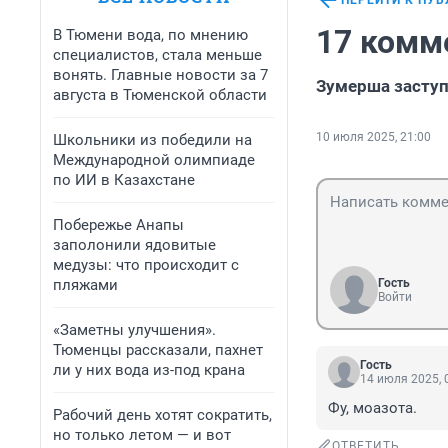
ПЕРЕЙТИ К ПУ
17 комм
В Тюмени вода, по мнению
специалистов, стала меньше
вонять. Главные новости за 7
Зумерша заступ
августа в Тюменской области
10 июля 2025, 21:00
Школьники из победили на
Международной олимпиаде
по ИИ в Казахстане
Побережье Анапы
заполонили ядовитые
медузы: что происходит с
пляжами
Гость
Войти
«Заметны улучшения».
Тюменцы рассказали, пахнет
Гость
ли у них вода из-под крана
14 июля 2025, 
Фу, моазота.
Рабочий день хотят сократить,
но только летом — и вот
ОТВЕТИТЬ