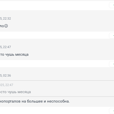
5, 22:32
ло😉
5, 22:47
сто чушь месяца
5, 02:36
25, 22:47
осто чушь месяца
нопорталов на большее и неспособна.