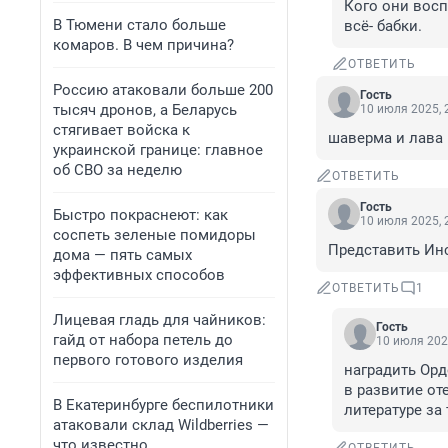
Кого они воспи
В Тюмени стало больше
всё- бабки.
комаров. В чем причина?
ОТВЕТИТЬ
Россию атаковали больше 200
Гость
тысяч дронов, а Беларусь
10 июля 2025, 
стягивает войска к
шаверма и лава
украинской границе: главное
об СВО за неделю
ОТВЕТИТЬ
Гость
Быстро покраснеют: как
10 июля 2025, 
соспеть зеленые помидоры
Представить Инс
дома — пять самых
эффективных способов
ОТВЕТИТЬ
1
Лицевая гладь для чайников:
Гость
гайд от набора петель до
10 июля 202
первого готового изделия
наградить Ор
в развитие от
В Екатеринбурге беспилотники
литературе за 
атаковали склад Wildberries —
что известно