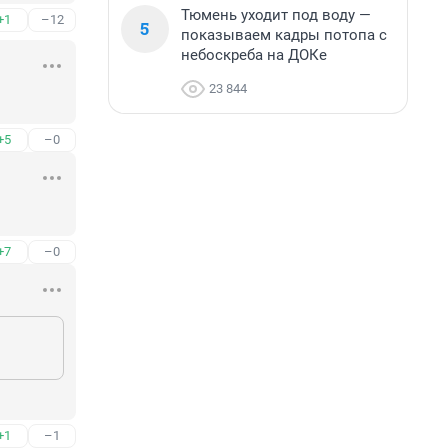
Тюмень уходит под воду —
+1
–12
5
показываем кадры потопа с
небоскреба на ДОКе
23 844
+5
–0
+7
–0
+1
–1