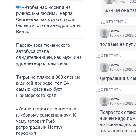
11 июля 202
«Чтобы нас носили на
ЗАЧЕМ она та
ручках, мы любим»: нерпа
Сергеевна, которую спасли
ОТВЕТИТЬ
бельком, стала звездой Сети.
Видео
Гость
10 июля 2025, 
ползаем на пупу
Пассажирка тюменского
автобуса стала
ОТВЕТИТЬ
свидетельницей, как мужчина
удовлетворял сам себя
Гость
10 июля 2025, 
Тигры на пляже и 300 оленей
Деградация в са
в дикой природе: топ-24
самых красивых бухт
ОТВЕТИТЬ
Приморского края
Гость
10 июля 2025, 
«Усиливается склонность к
Подросток стано
глубокому самоанализу». К
ник ей надо поме
чему готовит Рыб
вот сейчас долж
ретроградный Нептун —
полезное для ни
гороскоп