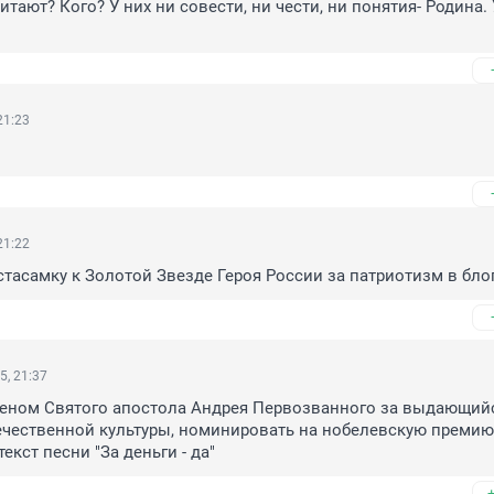
тают? Кого? У них ни совести, ни чести, ни понятия- Родина. У
21:23
21:22
тасамку к Золотой Звезде Героя России за патриотизм в бло
5, 21:37
деном Святого апостола Андрея Первозванного за выдающийс
ечественной культуры, номинировать на нобелевскую премию 
текст песни "За деньги - да"