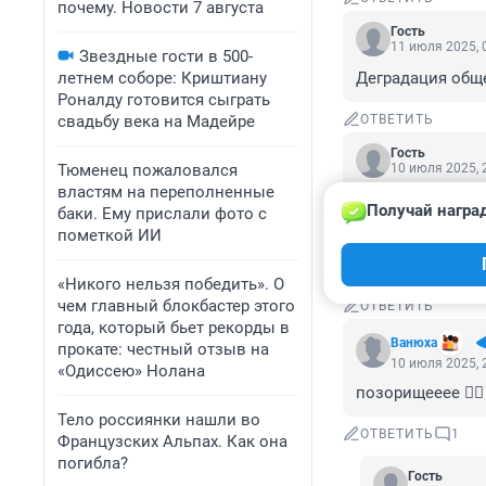
почему. Новости 7 августа
Гость
11 июля 2025, 
Звездные гости в 500-
летнем соборе: Криштиану
Деградация общ
Роналду готовится сыграть
свадьбу века на Мадейре
ОТВЕТИТЬ
Гость
Тюменец пожаловался
10 июля 2025, 
властям на переполненные
А,что за деньги
Получай награ
баки. Ему прислали фото с
надо мерить на 
пометкой ИИ
морали .Россия 
слюной от такой
«Никого нельзя победить». О
чем главный блокбастер этого
ОТВЕТИТЬ
года, который бьет рекорды в
Вaнюхa
прокате: честный отзыв на
10 июля 2025, 
«Одиссею» Нолана
позорищееее 🤦‍♂️
Тело россиянки нашли во
ОТВЕТИТЬ
1
Французских Альпах. Как она
погибла?
Гость