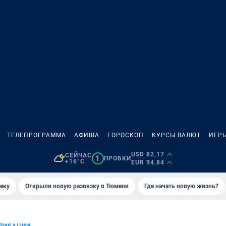
ТЕЛЕПРОГРАММА
АФИША
ГОРОСКОП
КУРСЫ ВАЛЮТ
ИГР
USD 82,17
СЕЙЧАС
1
ПРОБКИ
+16°C
EUR 94,84
еку
Открыли новую развязку в Тюмени
Где начать новую жизнь?