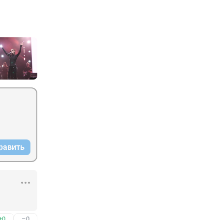
равить
+0
–0