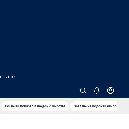
Ы
ZODY
Тюменец показал паводок с высоты
Заявление водоканала про запа