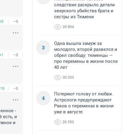
следствие раскрыло детали
зверского убийства брата и
сестры из Тюмени
+3
–0
39 894
Одна вышла замуж за
3
молодого, второй развелся и
обрел свободу: тюменцы —
+1
–0
про перемены в жизни после
40 лет
30 333
+10
–0
Потеряют голову от любви.
4
Астрологи предупреждают
Раков о переменах в жизни
нное - 
уже в августе
есть, и 
26 550
жное и 