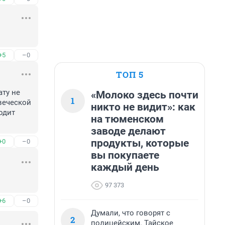
+5
–0
ТОП 5
ту не 
«Молоко здесь почти
1
еческой 
никто не видит»: как
дит 
на тюменском
заводе делают
продукты, которые
+0
–0
вы покупаете
каждый день
97 373
+6
–0
Думали, что говорят с
2
полицейским. Тайское