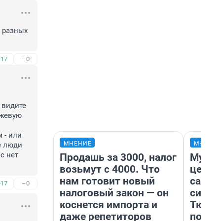
 разных 
+17
–0
видите 
жевую 
- или 
МНЕНИЕ
МНЕНИ
е люди 
с нет 
Продашь за 3000, налог
Музей
возьмут с 4000. Что
церко
нам готовит новый
самоц
+17
–0
налоговый закон — он
симво
коснется импорта и
Тюмен
даже репетиторов
поеха