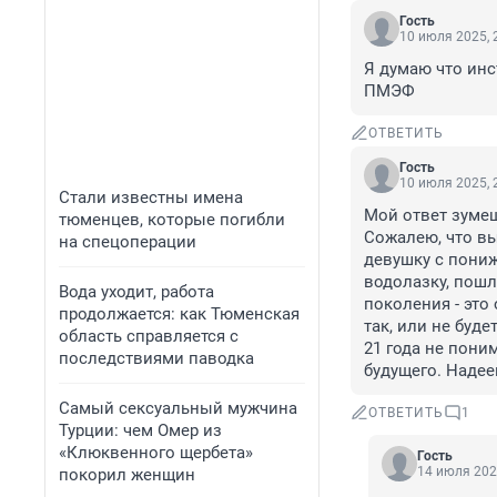
Гость
10 июля 2025, 
Я думаю что инс
ПМЭФ
ОТВЕТИТЬ
Гость
10 июля 2025, 
Стали известны имена
Мой ответ зумеш
тюменцев, которые погибли
Сожалею, что вы
на спецоперации
девушку с пониж
водолазку, пошл
Вода уходит, работа
поколения - это
продолжается: как Тюменская
так, или не буде
область справляется с
21 года не поним
последствиями паводка
будущего. Надее
Самый сексуальный мужчина
ОТВЕТИТЬ
1
Турции: чем Омер из
«Клюквенного щербета»
Гость
14 июля 202
покорил женщин