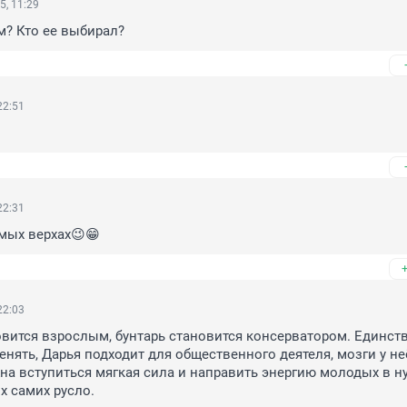
5, 11:29
м? Кто ее выбирал?
22:51
22:31
мых верхах😉😁
22:03
вится взрослым, бунтарь становится консерватором. Единстве
нять, Дарья подходит для общественного деятеля, мозги у неё 
на вступиться мягкая сила и направить энергию молодых в ну
х самих русло.