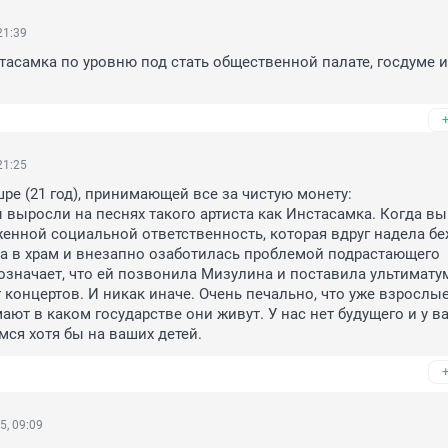
21:39
тасамка по уровню под стать общественной палате, госдуме и
21:25
ре (21 год), принимающей все за чистую монету:

 выросли на песнях такого артиста как Инстасамка. Когда вы 
енной социальной ответственность, которая вдруг надела бе
а в храм и внезапно озаботилась проблемой подрастающего 
 означает, что ей позвонила Мизулина и поставила ультиматум 
т концертов. И никак иначе. Очень печально, что уже взрослы
ают в каком государстве они живут. У нас нет будущего и у ва
мся хотя бы на ваших детей.
5, 09:09