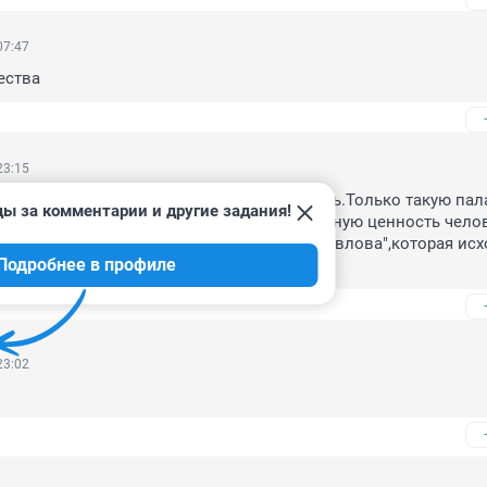
07:47
ества
23:15
 да,это сейчас самая традиционная ценность.Только такую пала
ды за комментарии и другие задания!
общество,которое ещё знает не вытравленную ценность челов
при нынешнем , ещё не стала "собачкой Павлова",которая исхо
Подробнее в профиле
 движухи.
23:02