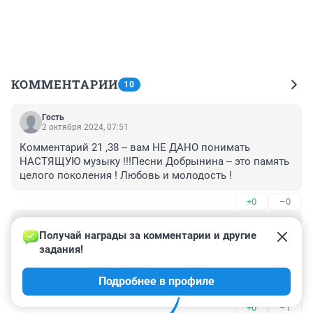
КОММЕНТАРИИ
10
Гость
2 октября 2024, 07:51
Комментарий 21 ,38 -- вам НЕ ДАНО понимать 
НАСТЯЩУЮ музыку !!!Песни Добрынина -- это память 
целого поколения ! Любовь и молодость !
+0
–0
Гость
1 октября 2024, 21:35
Получай награды за комментарии и другие 
задания!
Кроме этих 2 х песен ничего больше не слышала. 
Таких полным полно. Ещё один есть певец с хитом - 
Подробнее в профиле
плот. Только эту песню и пел. Забыла как его зовут 
даже.
+0
–1