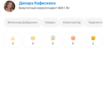
Динара Кафискина
Внештатный корреспондент MSK1.RU
Вячеслав Добрынин
Смерть
Композитор
Творчество
0
0
0
0
2