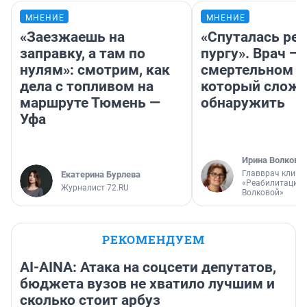
МНЕНИЕ
МНЕНИЕ
«Заезжаешь на
«Спуталась реч
заправку, а там по
пургу». Врач — 
нулям»: смотрим, как
смертельном д
дела с топливом на
который слож
маршруте Тюмень —
обнаружить
Уфа
Ирина Волкова
Главврач клини
Екатерина Бурлева
«Реабилитация 
Журналист 72.RU
Волковой»
РЕКОМЕНДУЕМ
AI-AINA: Атака на соцсети депутатов,
бюджета вузов не хватило лучшим и
сколько стоит арбуз