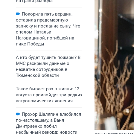
на грани развода
Покорила пять вершин,
оставила предсмертную
записку и послание сыну. Что
с телом Натальи
Наговициной, погибшей на
пике Победы
А кто будет тушить пожары? В
МЧС раскрыли данные о
нехватке сотрудников в
Тюменской области
Такое бывает раз в жизни: 12
августа произойдут три редких
астрономических явления
Прохор Шаляпин влюбился
по-настоящему, а Ваня
Дмитриенко побил
необычный рекорд: новости