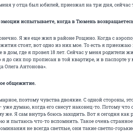
меня у отца был юбилей, приезжал на три дня, сейчас 
 эмоции испытываете, когда в Тюмень возвращаетес
онечно. Я же еще жил в районе Рощино. Когда с аэроп
жития стоят, вот одно из них мое. То есть я приезжаю 
 в дом, где я провел 18 лет. Сейчас у меня родители ж
о я до сих пор прописан в той квартире, и в паспорте у
а Олега Антонова».
ое общежитие.
арное, поэтому чувства двоякие. С одной стороны, эт
 — уже думаю, когда его снесут наконец-то. Потому что 
у же. Я сам внутрь боюсь заходить. Вот я сегодня как 
рю и пытаюсь что-то вспомнить. Такое очень странное
минания не всегда светлые, они такие светло-горьки