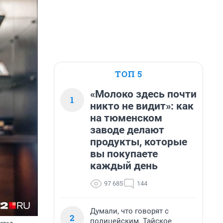
ТОП 5
«Молоко здесь почти
1
никто не видит»: как
на тюменском
заводе делают
продукты, которые
вы покупаете
каждый день
97 685
144
Думали, что говорят с
2
полицейским. Тайское