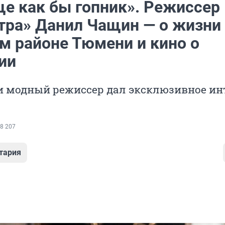
ще как бы гопник». Режиссер
тра» Данил Чащин — о жизни
м районе Тюмени и кино о
ии
и модный режиссер дал эксклюзивное ин
8 207
тария