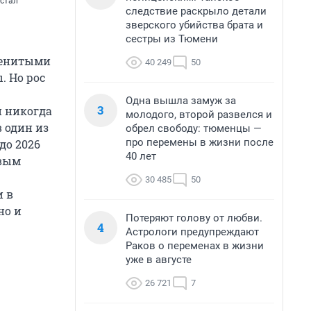
 стал
следствие раскрыло детали
зверского убийства брата и
сестры из Тюмени
именитыми
40 249
50
. Но рос
Одна вышла замуж за
3
и никогда
молодого, второй развелся и
 один из
обрел свободу: тюменцы —
про перемены в жизни после
до 2026
40 лет
овым
30 485
50
и в
но и
Потеряют голову от любви.
4
Астрологи предупреждают
Раков о переменах в жизни
уже в августе
26 721
7