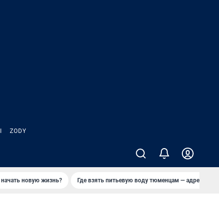
Ы
ZODY
 начать новую жизнь?
Где взять питьевую воду тюменцам — адреса