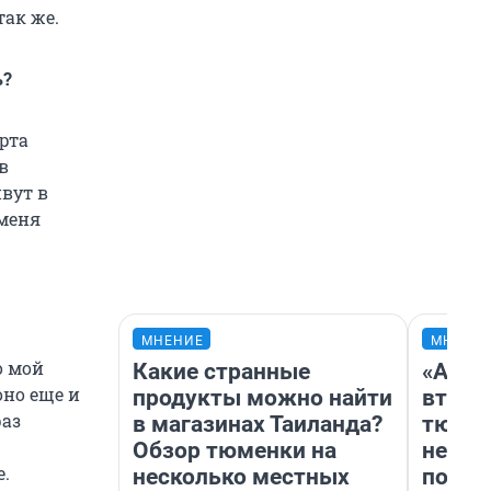
так же.
ь?
орта
в
ивут в
 меня
МНЕНИЕ
МНЕНИ
о мой
Какие странные
«Арен
оно еще и
продукты можно найти
втрое
раз
в магазинах Таиланда?
тюмен
Обзор тюменки на
нефор
е.
несколько местных
почем