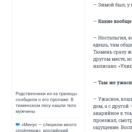
— Зимой был, у 
—
Какие вообще
— Ностальгия, к
едешь, там обще
Тюмень сразу же
другом месте, н
написано: «Улиц
—
Там же ужасн
Родственники из-за границы
— Ужасное, кошм
сообщили о его пропаже. В
тюменском лесу нашли тело
дом, а с другой
мужчины
аварийное к том
проезжал, смот
«Минус — слишком много
ощущение. Воспо
спойлеров»: российский