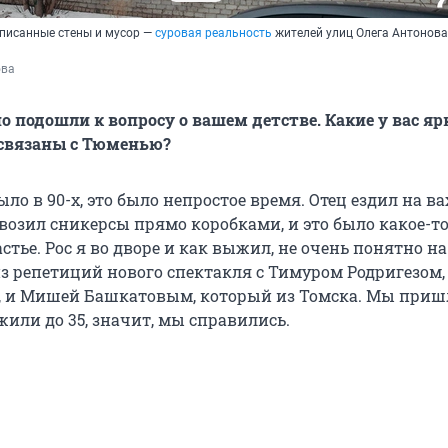
списанные стены и мусор —
суровая реальность
жителей улиц Олега Антонова
ова
 подошли к вопросу о вашем детстве. Какие у вас яр
связаны с Тюменью?
ыло в 90-х, это было непростое время. Отец ездил на ва
возил сникерсы прямо коробками, и это было какое-т
стье. Рос я во дворе и как выжил, не очень понятно н
 из репетиций нового спектакля с Тимуром Родригезом
, и Мишей Башкатовым, который из Томска. Мы приш
жили до 35, значит, мы справились.