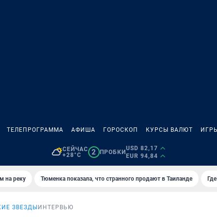
ТЕЛЕПРОГРАММА
АФИША
ГОРОСКОП
КУРСЫ ВАЛЮТ
ИГР
USD 82,17
СЕЙЧАС
2
ПРОБКИ
+28°C
EUR 94,84
м на реку
Тюменка показала, что странного продают в Таиланде
Где
ИЕ ЗВЕЗДЫ
ИНТЕРВЬЮ