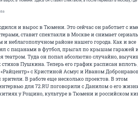
 вырос в Тюмени. Здесь он ставил спектакли, а после переехал в Москву, где
ова
дился и вырос в Тюмени. Это сейчас он работает с 
терами, ставит спектакли в Москве и снимает сериалы
м и неблагополучном районе нашего города. Как и все
л с пацанами в футбол, прыгал по крышам гаражей 
я театром. Туда он попал абсолютно случайно, выучив
 стихов Пушкина. Теперь его график расписан вплоть 
ал «Райцентр» с Кристиной Асмус и Иваном Добронрав
зрители. В работе еще несколько проектов. В этом
нтервью для 72.RU поговорили с Данилом о его жизн
итиях у Рощино, культуре в Тюмени и российском ки