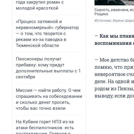
года закрутил роман с
молодой красоткой
Сырость, ржавчина, и
Рощино
Источник: 
Ирина Шар
«Процесс затяжной и
неравномерный»: губернатор
— о том, что творится с
—
Как мы плавно
реками из-за паводка в
воспоминания 
Тюменской области
Пенсионеры получат
— Мое детство б
прибавку: кому придут
помню, что при
дополнительные выплаты с 1
невероятное сча
сентября
деле. На одной
родом из Пензы
Миссия — найти работу. О чем
выводу, если до
спрашивать на собеседовании
и сколько денег просить,
чтобы вас точно взяли
На Кубани горит НПЗ из-за
атаки беспилотников: есть
пострадавшие. Главное о