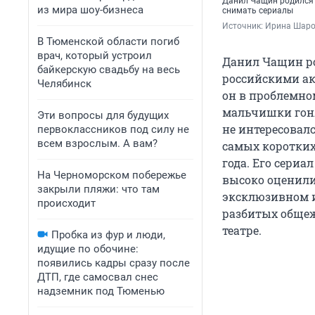
Данил Чащин родился и
из мира шоу-бизнеса
снимать сериалы
Источник: 
Ирина Шар
В Тюменской области погиб
врач, который устроил
Данил Чащин ро
байкерскую свадьбу на весь
российскими ак
Челябинск
он в проблемно
мальчишки гоня
Эти вопросы для будущих
не интересовалс
первоклассников под силу не
всем взрослым. А вам?
самых коротких
года. Его сери
На Черноморском побережье
высоко оценили 
закрыли пляжи: что там
эксклюзивном и
происходит
разбитых общеж
театре.
Пробка из фур и люди,
идущие по обочине:
появились кадры сразу после
ДТП, где самосвал снес
надземник под Тюменью