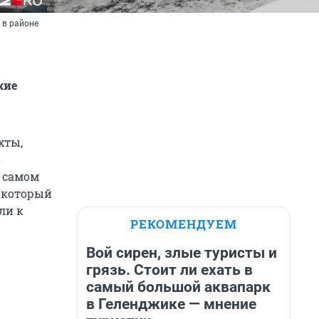
 в районе
кие
хты,
о
а самом
, который
ли к
РЕКОМЕНДУЕМ
Вой сирен, злые туристы и
грязь. Стоит ли ехать в
самый большой аквапарк
в Геленджике — мнение