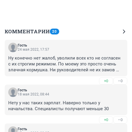
КОММЕНТАРИИ
20
Гость
24 мая 2022, 17:57
Ну конечно нет жалоб, уволили всех кто не согласен 
с их строгим режимом. По моему это просто очень 
злачная кормушка. Ни руководителей не их замов 
никто не проверяет никогда, работников не 
+0
–0
спрашивают как там вообще ведут себя 
руководители, директора покрывают руководителей 
Гость
коллективов в их чёрных делишках. И всё всех 
18 мая 2022, 08:44
устраивает.
Нету у нас таких зарплат. Наверно только у 
начальства. Специалисты получают меньше 30
+0
–0
Гость