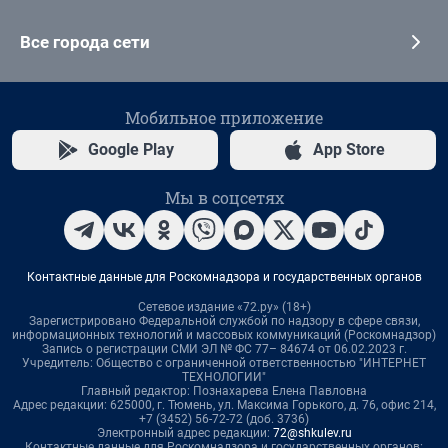
Все города сети
Мобильное приложение
Google Play
App Store
Мы в соцсетях
Контактные данные для Роскомнадзора и государственных органов
Сетевое издание «72.ру» (18+)
Зарегистрировано Федеральной службой по надзору в сфере связи,
информационных технологий и массовых коммуникаций (Роскомнадзор)
Запись о регистрации СМИ ЭЛ № ФС 77– 84674 от 06.02.2023 г.
Учредитель: Общество с ограниченной ответственностью "ИНТЕРНЕТ
ТЕХНОЛОГИИ"
Главный редактор: Познахарева Елена Павловна
Адрес редакции: 625000, г. Тюмень, ул. Максима Горького, д. 76, офис 214,
+7 (3452) 56-72-72 (доб. 3736)
Электронный адрес редакции:
72@shkulev.ru
Контактные данные для Роскомнадзора и государственных органов: