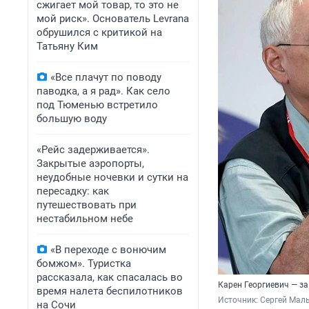
сжигает мой товар, то это не
мой риск». Основатель Levrana
обрушился с критикой на
Татьяну Ким
«Все плачут по поводу
паводка, а я рад». Как село
под Тюменью встретило
большую воду
«Рейс задерживается».
Закрытые аэропорты,
неудобные ночевки и сутки на
пересадку: как
путешествовать при
нестабильном небе
«В переходе с вонючим
бомжом». Туристка
рассказала, как спасалась во
Карен Георгиевич — з
время налета беспилотников
Источник: 
Сергей Маль
на Сочи