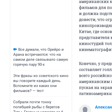
американских к
фильмов для по
и должна подст
донести, что о
кинопроизводяще
Китае, где осн
представителя 
киностудий толь
кинематографи
Все думали, что Орейро и
Арана встречаются: что на
самом деле связывало самую
Конечно, у пред
горячую пару 90-х
составляет голл
всего российск
Эти фразы из советского кино
вы говорите каждый день.
американским х
Вспомните из каких они
пуская на экра
фильмов? — тест
латиноамерикан
Собрали почти тонну
Алексан
погибшей рыбы с берегов