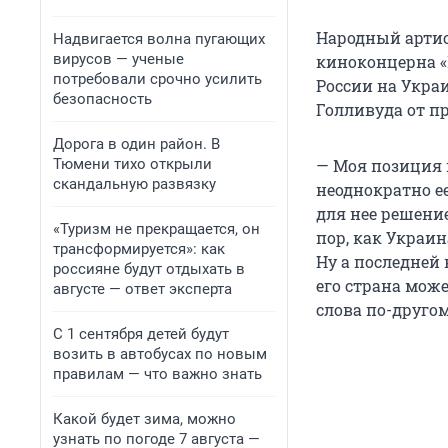
Народный артис
Надвигается волна пугающих
вирусов — ученые
киноконцерна «
потребовали срочно усилить
России на Укра
безопасность
Голливуда от пр
Дорога в один район. В
Тюмени тихо открыли
— Моя позиция 
скандальную развязку
неоднократно е
для нее решение
«Туризм не прекращается, он
пор, как Украи
трансформируется»: как
Ну а последней 
россияне будут отдыхать в
его страна мож
августе — ответ эксперта
слова по-друго
С 1 сентября детей будут
возить в автобусах по новым
правилам — что важно знать
Какой будет зима, можно
узнать по погоде 7 августа —