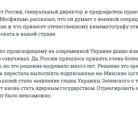
т России, генеральный директор и председатель прав
Мосфильм» рассказал, что он думает о военной опера
ине и что принесет отечественному кинематографу от
оката в нашей стране.
по происходящему на современной Украине давно изве
е озвучивал. Да, России пришлось принять очень боле
, но это решение назревало много лет. Решение это зре
на перестала выполнять подписанные ею Минские сог
каплей стало заявление главы Украины Зеленского о т
ет вновь стать ядерным государством. Отреагировать 
му было невозможно.