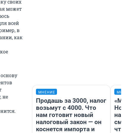
вку своих
рая может
аюсь
для всей
ример, в
ании, как
акое
 основу
ентов
т
МНЕНИЕ
МНЕНИ
 не
Продашь за 3000, налог
«Мы в
возьмут с 4000. Что
Нолан
нится.
нам готовит новый
настр
налоговый закон — он
смотр
коснется импорта и
чтобы