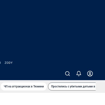
Ы
ZODY
ЧП на аттракционах в Тюмени
Простились с убитыми детьми в Таила