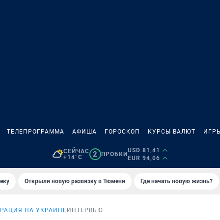
ТЕЛЕПРОГРАММА
АФИША
ГОРОСКОП
КУРСЫ ВАЛЮТ
ИГР
USD 81,41
СЕЙЧАС
2
ПРОБКИ
+14°C
EUR 94,06
еку
Открыли новую развязку в Тюмени
Где начать новую жизнь?
РАЦИЯ НА УКРАИНЕ
ИНТЕРВЬЮ