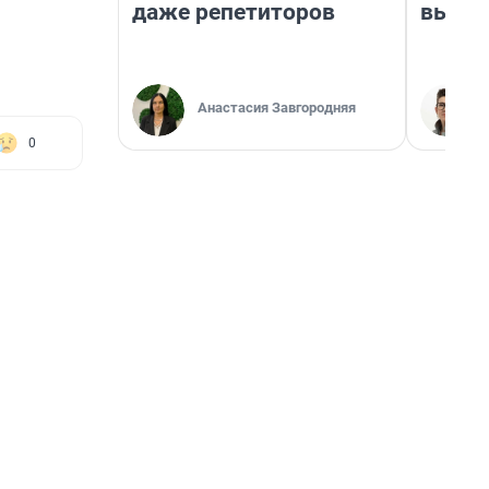
даже репетиторов
выгля
Анастасия Завгородняя
0