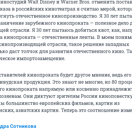
иностудий Walt Disney и Warner Bros. отменить поста
каза в российских кинотеатрах я считаю мерой, кото
егнуть отечественное кинопроизводство. Я 30 лет пыт
граничение зарубежного кинопроката — полезное дело 
й отрасли. Я 30 лет пытаюсь добиться квот, как, нап
ова кинопроката — отечественные ленты. В моем поним
кинопроизводящей отрасли, такое решение западных
ко даст толчок для развития отечественного кино. Т
ческое импортозамещение.
ставителей кинопроката будет другое мнение, ведь его
ивудская продукция. Это знают не многие, но 80 проц
ого кинопроката напрямую или косвенно принадлежи
озяевам. Они диктуют зрителям России киноповестку,
ны большинство европейских фильмов, картин из
ских, азиатских картин. Теперь это соотношение изме
дра Сотникова