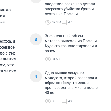
следствие раскрыло детали
зверского убийства брата и
ления
сестры из Тюмени
ции
каз
39 334
47
Значительный объем
3
стна, я
металла вывезли из Тюмени.
Куда его транспортировали и
зненное
зачем
ло с тех
лашения.
34 593
ом, что
на такие
Одна вышла замуж за
4
молодого, второй развелся и
обрел свободу: тюменцы —
про перемены в жизни после
40 лет
30 165
48