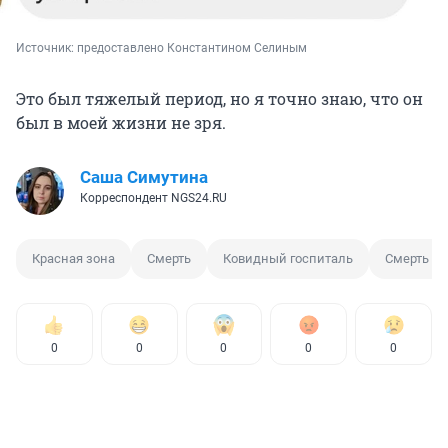
Источник: 
предоставлено Константином Селиным
Это был тяжелый период, но я точно знаю, что он
был в моей жизни не зря.
Саша Симутина
Корреспондент NGS24.RU
Красная зона
Смерть
Ковидный госпиталь
Смерть от
0
0
0
0
0