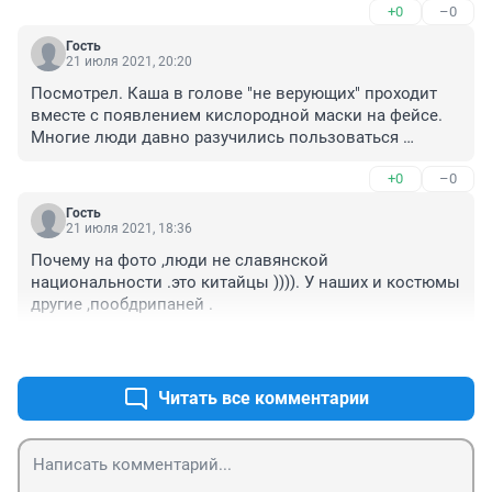
+0
–0
С Ковидом так же. Лучше бесплатно поставить 
прививку, чем потом валяться больным, время, 
Гость
деньги терять.
21 июля 2021, 20:20
Посмотрел. Каша в голове "не верующих" проходит 
вместе с появлением кислородной маски на фейсе. 
Многие люди давно разучились пользоваться 
мозгом и им все заменяет вера.
+0
–0
Гость
21 июля 2021, 18:36
Почему на фото ,люди не славянской 
национальности .это китайцы )))). У наших и костюмы 
другие ,пообдрипаней .
+0
–0
Читать все комментарии