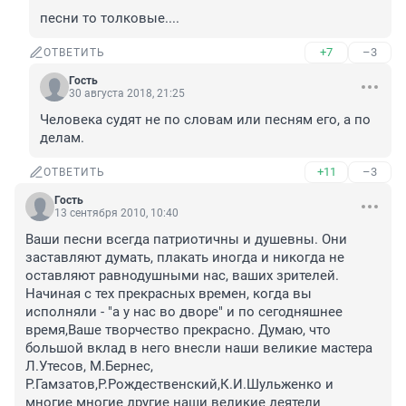
песни то толковые....
+7
–3
ОТВЕТИТЬ
Гость
30 августа 2018, 21:25
Человека судят не по словам или песням его, а по 
делам.
+11
–3
ОТВЕТИТЬ
Гость
13 сентября 2010, 10:40
Ваши песни всегда патриотичны и душевны. Они 
заставляют думать, плакать иногда и никогда не 
оставляют равнодушными нас, ваших зрителей. 
Начиная с тех прекрасных времен, когда вы 
исполняли - "а у нас во дворе" и по сегодняшнее 
время,Ваше творчество прекрасно. Думаю, что 
большой вклад в него внесли наши великие мастера 
Л.Утесов, М.Бернес, 
Р.Гамзатов,Р.Рождественский,К.И.Шульженко и 
многие многие другие наши великие деятели 