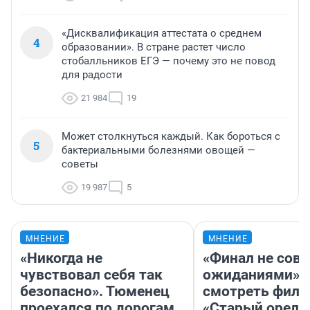
«Дисквалификация аттестата о среднем
4
образовании». В стране растет число
стобалльников ЕГЭ — почему это не повод
для радости
21 984
19
Может столкнуться каждый. Как бороться с
5
бактериальными болезнями овощей —
советы
19 987
5
МНЕНИЕ
МНЕНИЕ
«Никогда не
«Финал не совп
чувствовал себя так
ожиданиями»: 
безопасно». Тюменец
смотреть фил
проехался по дорогам
«Старый орел» 