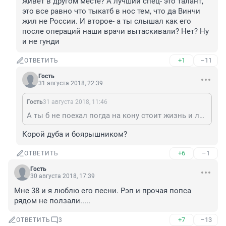
живет в другом месте? А лучший спец- это талант, 
это все равно что тыкатб в нос тем, что да Винчи 
жил не России. И второе- а ты слышал как его 
после операций наши врачи вытаскивали? Нет? Ну 
и не гунди
+1
–11
ОТВЕТИТЬ
Гость
31 августа 2018, 22:39
Гость
31 августа 2018, 11:46
А ты б не поехал погда на кону стоит жизнь и лучший признанный спец по данному вопросу живет в другом месте? А лучший спец- это талант, это все равно что тыкатб в нос тем, что да Винчи жил не России. И второе- а ты слышал как его после операций наши врачи вытаскивали? Нет? Ну и не гунди
Корой дуба и боярышником?
+6
–1
ОТВЕТИТЬ
Гость
30 августа 2018, 17:39
Мне 38 и я люблю его песни. Рэп и прочая попса 
рядом не ползали.....
+7
–13
ОТВЕТИТЬ
3