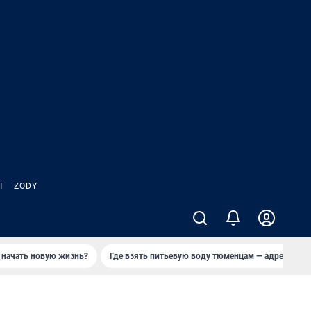
Ы
ZODY
 начать новую жизнь?
Где взять питьевую воду тюменцам — адреса