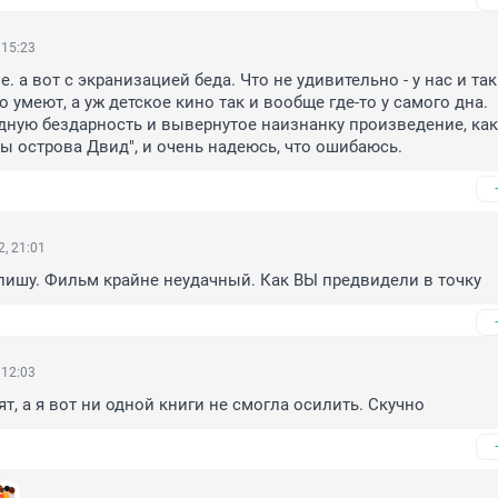
 15:23
. а вот с экранизацией беда. Что не удивительно - у нас и та
 умеют, а уж детское кино так и вообще где-то у самого дна. 
ную бездарность и вывернутое наизнанку произведение, как 
ды острова Двид", и очень надеюсь, что ошибаюсь.
, 21:01
 пишу. Фильм крайне неудачный. Как ВЫ предвидели в точку
 12:03
т, а я вот ни одной книги не смогла осилить. Скучно