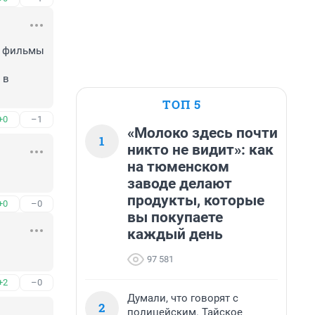
к фильмы 
в 
ТОП 5
+0
–1
«Молоко здесь почти
1
никто не видит»: как
на тюменском
заводе делают
продукты, которые
+0
–0
вы покупаете
каждый день
97 581
+2
–0
Думали, что говорят с
2
полицейским. Тайское