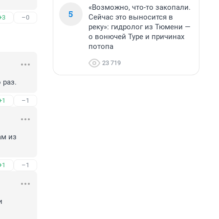
«Возможно, что-то закопали.
5
Сейчас это выносится в
+3
–0
реку»: гидролог из Тюмени —
о вонючей Туре и причинах
потопа
23 719
 раз.
+1
–1
м из 
+1
–1
 