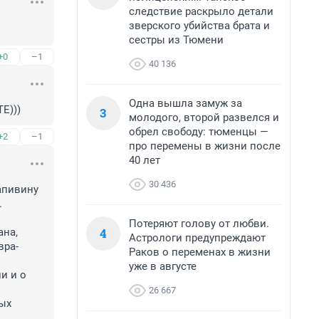
следствие раскрыло детали
зверского убийства брата и
сестры из Тюмени
+0
–1
40 136
Одна вышла замуж за
Е)))
3
молодого, второй развелся и
обрел свободу: тюменцы —
+2
–1
про перемены в жизни после
40 лет
30 436
апивину 


Потеряют голову от любви.
4
на, 
Астрологи предупреждают
вра-
Раков о переменах в жизни
уже в августе
 и о 
26 667
ых 