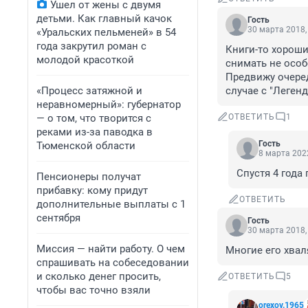
Ушел от жены с двумя
детьми. Как главный качок
Гость
30 марта 2018,
«Уральских пельменей» в 54
года закрутил роман с
Книги-то хорошие
молодой красоткой
снимать не особо
Предвижу очеред
«Процесс затяжной и
случае с "Леген
неравномерный»: губернатор
— о том, что творится с
ОТВЕТИТЬ
1
реками из-за паводка в
Гость
Тюменской области
8 марта 2022
Спустя 4 года
Пенсионеры получат
прибавку: кому придут
ОТВЕТИТЬ
дополнительные выплаты с 1
сентября
Гость
30 марта 2018,
Миссия — найти работу. О чем
Многие его хваля
спрашивать на собеседовании
и сколько денег просить,
ОТВЕТИТЬ
5
чтобы вас точно взяли
orexov.1965