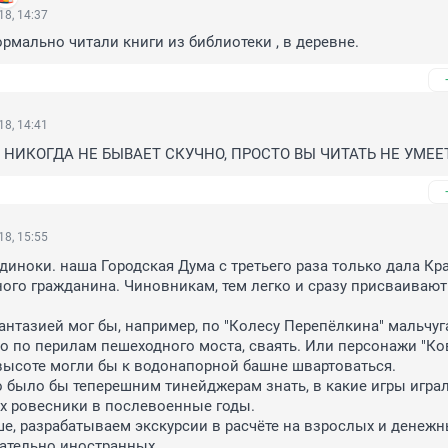
8, 14:37
нормально читали книги из библиотеки , в деревне.
8, 14:41
 НИКОГДА НЕ БЫВАЕТ СКУЧНО, ПРОСТО ВЫ ЧИТАТЬ НЕ УМЕЕТ
8, 15:55
одиноки. наша Городская Дума с третьего раза только дала Кр
ого гражданина. Чиновникам, тем легко и сразу присваивают.
антазией мог бы, например, по "Колесу Перепёлкина" мальчуга
о по перилам пешеходного моста, сваять. Или персонажи "Ко
высоте могли бы к водонапорной башне швартоваться.

 было бы теперешним тинейджерам знать, в какие игры играли
х ровесники в послевоенные годы.

ше, разрабатываем экскурсии в расчёте на взрослых и денежн
ательно иностранных.