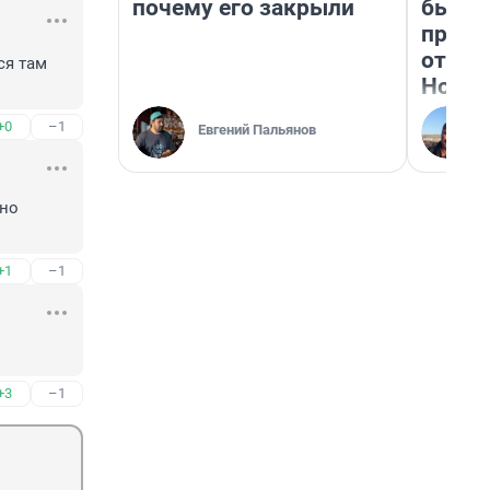
почему его закрыли
бьет 
прока
отзыв
я там 
Нолан
+0
–1
Евгений Пальянов
но 
+1
–1
+3
–1