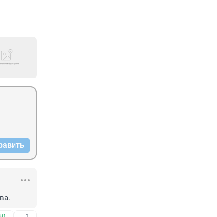
равить
ва.
+0
–1