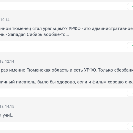
 10:14
енной тюменец стал уральцем?? УРФО - это административное 
нь - Западая Сибирь вообще-то...
8, 12:14
 раз именно Тюменская область и есть УРФО. Только сбербанк 
личный писатель, было бы здорово, если и фильм хорошо сн
8, 14:15
 учи!..