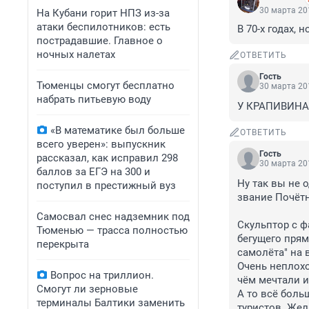
30 марта 201
На Кубани горит НПЗ из-за
атаки беспилотников: есть
В 70-х годах, 
пострадавшие. Главное о
ночных налетах
ОТВЕТИТЬ
Гость
Тюменцы смогут бесплатно
30 марта 201
набрать питьевую воду
У КРАПИВИНА
«В математике был больше
ОТВЕТИТЬ
всего уверен»: выпускник
Гость
рассказал, как исправил 298
30 марта 201
баллов за ЕГЭ на 300 и
Ну так вы не 
поступил в престижный вуз
звание Почётн
Самосвал снес надземник под
Скульптор с ф
Тюменью — трасса полностью
бегущего прям
перекрыта
самолёта" на 
Очень неплохо
Вопрос на триллион.
чём мечтали и
Смогут ли зерновые
А то всё боль
терминалы Балтики заменить
туристов. Жел