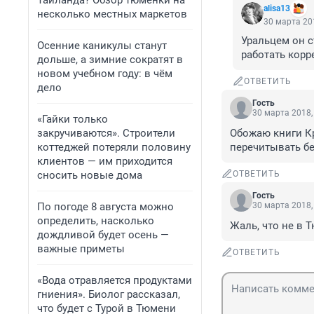
Таиланда? Обзор тюменки на
alisa13
несколько местных маркетов
30 марта 201
Уральцем он ст
Осенние каникулы станут
работать корр
дольше, а зимние сократят в
новом учебном году: в чём
ОТВЕТИТЬ
дело
Гость
30 марта 2018,
«Гайки только
закручиваются». Строители
Обожаю книги Кр
коттеджей потеряли половину
перечитывать б
клиентов — им приходится
сносить новые дома
ОТВЕТИТЬ
Гость
По погоде 8 августа можно
30 марта 2018,
определить, насколько
Жаль, что не в Т
дождливой будет осень —
важные приметы
ОТВЕТИТЬ
«Вода отравляется продуктами
гниения». Биолог рассказал,
что будет с Турой в Тюмени