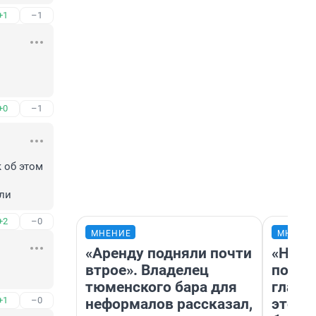
+1
–1
+0
–1
об этом 
яли
+2
–0
МНЕНИЕ
МНЕНИ
«Аренду подняли почти
«Нико
втрое». Владелец
побед
тюменского бара для
главн
+1
–0
неформалов рассказал,
этого