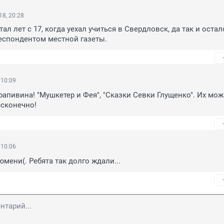
8, 20:28
ал лет с 17, когда уехал учиться в Свердловск, да так и осталс
еспондентом местной газеты.
 10:09
апивина! "Мушкетер и Фея", "Сказки Севки Глущенко". Их мож
есконечно!
 10:06
юмени(. Ребята так долго ждали...