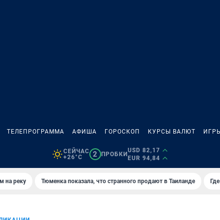
ТЕЛЕПРОГРАММА
АФИША
ГОРОСКОП
КУРСЫ ВАЛЮТ
ИГР
USD 82,17
СЕЙЧАС
2
ПРОБКИ
+26°C
EUR 94,84
м на реку
Тюменка показала, что странного продают в Таиланде
Где