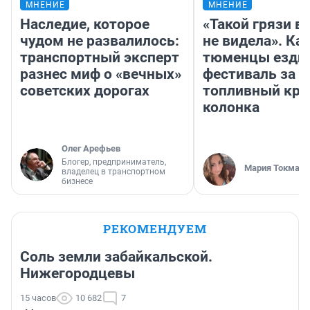
МНЕНИЕ
МНЕНИЕ
Наследие, которое
«Такой грязи в
чудом не развалилось:
не видела». Ка
транспортный эксперт
тюменцы ездил
разнес миф о «вечных»
фестиваль за 9
советских дорогах
топливный кри
колонка
Олег Арефьев
Блогер, предприниматель,
Мария Токмако
владелец в транспортном
бизнесе
РЕКОМЕНДУЕМ
Соль земли забайкальской.
Нижегородцевы
15 часов
10 682
7