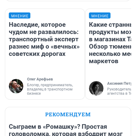
МНЕНИЕ
МНЕНИЕ
Наследие, которое
Какие странны
чудом не развалилось:
продукты можн
транспортный эксперт
в магазинах Та
разнес миф о «вечных»
Обзор тюменки
советских дорогах
несколько мес
маркетов
Олег Арефьев
Аксиния Петро
Блогер, предприниматель,
владелец в транспортном
Руководитель м
бизнесе
агентства в Тю
РЕКОМЕНДУЕМ
Сыграем в «Ромашку»? Простая
головоломка, которая взбодрит мозг