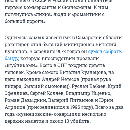
После него в СССР и России стали появляться
первые коммерсанты и бизнесмены. К ним
потянулись «лихие» люди и «романтики с
большой дороги».
Одним из самых известных в Самарской области
рэкетиров стал бывший милиционер Виталий
Кузнецов. В середине
90-х годов
он
сумел собрать
банду
, которую впоследствии прозвали
«шубниками». Всего в ОПГ входило девять
человек. Кроме самого Виталия Кузнецова, на
дело выходили Андрей Нетесов (правая рука
лидера, бывший омоновец), Руслан Бабаев, Юрий
Эфендиев, Сергей Коляев, Владимир Ищенко,
Роман Давыдкин, Валерий Литвинов и Юрий
Агрипов (присоединился в 1996 году). Всего за два
года «кузнецовские» совершили несколько
дерзких налетов и около
10 убийств
.