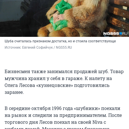
Шуба считалась признаком достатка, но и стоила соответствующе
Источник: 
Евгений Софийчук / NGS55.RU
Бизнесмен также занимался продажей шуб. Товар
мужчина хранил у себя в гараже. К налету на
Олега Лесова «кузнецовские» подготовились
заранее.
В середине октября 1996 года «шубники» поехали
на рынок и следили за предпринимателем. После
торгового дня Лесов поехал на своей Niva с
шубами домой. Машину с грузом бизнесмен