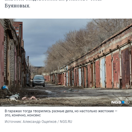
Буяновых.
В гаражах тогда творились разные дела, но настолько жестокие —
это, конечно, нонсенс
Источник: 
Александр Ощепков / NGS.RU 