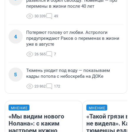
развелся и обрел свободу: тюменцы — про
перемены в жизни после 40 лет
30 339
49
Потеряют голову от любви. Астрологи
4
предупреждают Раков о переменах в жизни
уже в августе
26 565
7
Тюмень уходит под воду — показываем
5
кадры потопа с небоскреба на ДОКе
23 862
172
МНЕНИЕ
МНЕНИЕ
«Мы видим нового
«Такой грязи в
Нолана»: с каким
не видела». Ка
настроем нужно
тюменцы ездил