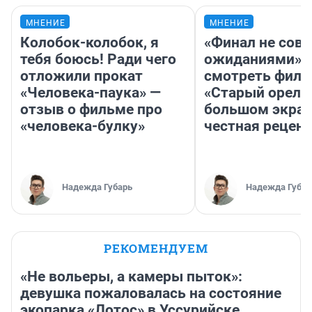
МНЕНИЕ
МНЕНИЕ
Колобок-колобок, я
«Финал не совп
тебя боюсь! Ради чего
ожиданиями»: 
отложили прокат
смотреть фил
«Человека-паука» —
«Старый орел» 
отзыв о фильме про
большом экран
«человека-булку»
честная рецен
Надежда Губарь
Надежда Губар
РЕКОМЕНДУЕМ
«Не вольеры, а камеры пыток»:
девушка пожаловалась на состояние
экопарка «Лотос» в Уссурийске