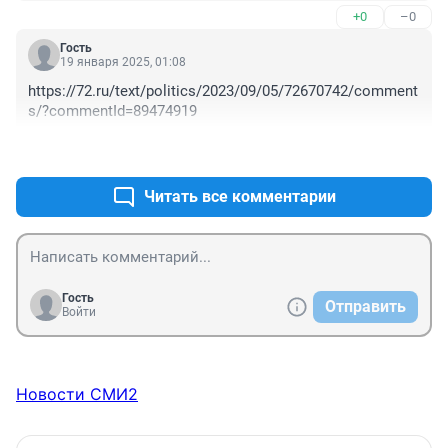
+0
–0
В прокуратуре заявили, что двадцать пять миллионов 
- не такой и крупный размер

Гость
В суде заявили, что двадцать миллионов - это совсем 
19 января 2025, 01:08
не крупный размер

https://72.ru/text/politics/2023/09/05/72670742/comment
Адвокат доказал, что пятнадцать миллионов - повод 
s/?commentId=89474919
для условного

Присяжные заявили, что не понимают, нафига 
+0
–0
развели весь процесс из-за десяти миллионов и 
пришли к вердикту "не виновен".
Читать все комментарии
Гость
Отправить
Войти
Новости СМИ2