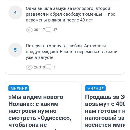
Одна вышла замуж за молодого, второй
4
развелся и обрел свободу: тюменцы — про
перемены в жизни после 40 лет
30 117
47
Потеряют голову от любви. Астрологи
5
предупреждают Раков о переменах в жизни
уже в августе
26 319
7
МНЕНИЕ
МНЕНИЕ
«Мы видим нового
Продашь за 300
Нолана»: с каким
возьмут с 4000
настроем нужно
нам готовит н
смотреть «Одиссею»,
налоговый зако
чтобы она не
коснется импор