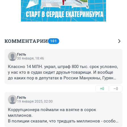
КОММЕНТАРИИ
101
Гость
30 января, 18:46
Классно 14 МЛН. украл, штраф 800 тыс. срок условно, 
у нас кто в судах сидит друзья-товарищи. И вообще 
до каких пор в депутатах в России Манукяны, Гуряны, 
Кимы странно вообще все.
+0
–0
Гость
19 января 2025, 02:00
Коррупционера поймали на взятке в сорок 
миллионов.

В полиции сказали, что тридцать миллионов - особо 
крупный размер и передали дело дальше
