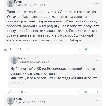
Гость
18 декабря 2024, 10:44
Главное гнездо мошенников в Днепропетровске, на 
Украине. Там полгорода в коллцентрах сидит и 
обирает россиян, стариков наших. У них это героизм, 
обобрать россиян. А их родня у нас паспорта получает 
сразу, пособия, пенсии, даже жилье. Есть даже те, кто 
сразу в депутаты лезет или в русских общинах орёт, 
что им азиаты жить мешают у нас в Сибири.
+4
–9
ОТВЕТИТЬ
1
Гость
18 декабря 2024, 12:07
Ну " конечно" а ЗК из Россияских колоний просто 
открытки отправляют да ?)

Или это у вас мозгов нет ? Догадаться для чего это 
сделано.
+5
–1
ОТВЕТИТЬ
Гость
18 декабря 2024, 10:34