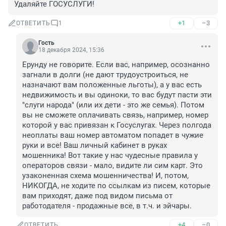
Удаляйте ГОСУСЛУГИ!
+1
–3
ОТВЕТИТЬ
1
Гость
18 декабря 2024, 15:36
Ерунду не говорите. Если вас, например, осознанно 
загнали в долги (не дают трудоустроиться, не 
назначают вам положенные льготы), а у вас есть 
недвижимость и вы одиноки, то вас будут пасти эти 
"слуги народа" (или их дети - это же семья). Потом 
вы не сможете оплачивать связь, например, номер 
которой у вас привязан к Госуслугах. Через полгода 
неоплаты ваш номер автоматом попадет в чужие 
руки и все! Ваш личный кабинет в руках 
мошенника! Вот такие у нас чудесные правила у 
операторов связи - мало, видите ли сим карт. Это 
узаконенная схема мошенничества! И, потом, 
НИКОГДА, не ходите по ссылкам из писем, которые 
вам приходят, даже под видом письма от 
работодателя - продажные все, в т.ч. и эйчары.
+4
–0
ОТВЕТИТЬ