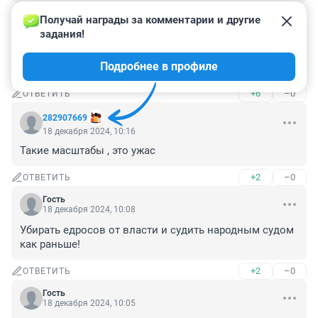
+2
–0
ОТВЕТИТЬ
Получай награды за комментарии и другие 
задания!
Гость
18 декабря 2024, 10:18
Подробнее в профиле
У нас нет бесплатной раздачи мозгов, к сожалению
+6
–0
ОТВЕТИТЬ
282907669
18 декабря 2024, 10:16
Такие масштабы , это ужас
+2
–0
ОТВЕТИТЬ
Гость
18 декабря 2024, 10:08
Убирать едросов от власти и судить народным судом 
как раньше!
+2
–0
ОТВЕТИТЬ
Гость
18 декабря 2024, 10:05