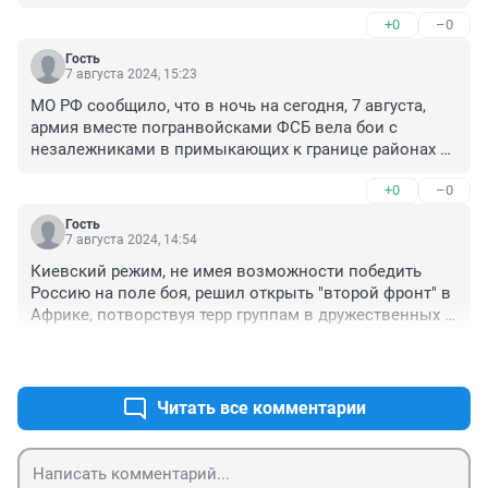
+0
–0
Гость
7 августа 2024, 15:23
МО РФ сообщило, что в ночь на сегодня, 7 августа, 
армия вместе погранвойсками ФСБ вела бои с 
незалежниками в примыкающих к границе районах 
Курской области. Как сообщило ведомство, авиация, 
+0
–0
ракетные войска и артиллерия нанесли удары по 
силам противника, не допустив его продвижения 
Гость
вглубь территории России. Удары наносились и по 
7 августа 2024, 14:54
резервам незалежников в районах Сумской области. 
Киевский режим, не имея возможности победить 
В регионе организован вывоз жителей из 
Россию на поле боя, решил открыть "второй фронт" в 
приграничья.

Африке, потворствуя терр группам в дружественных 
Потери незалежников оценивает в 260 человек и 50 
Москве африканских странах

единиц бронетехники. В сводке перечисляются 7 
+0
–1
Тем временем издание Senenews сообщало, что 
танков, 8 бронетранспортеров, 3 боевые машины 
власти Мали и Мавритании ведут расследование 
пехоты, 31 боевая бронированная машина, 
подготовки местных терр украинскими 
Читать все комментарии
инженерная машина разграждения и 6 автомобилей. 
инструкторами.
Также на трофеи пошли две самоходные зенитные 
установки комплекса «Бук М1», установка 
разминирования УР-77 и станция радиоэлектронной 