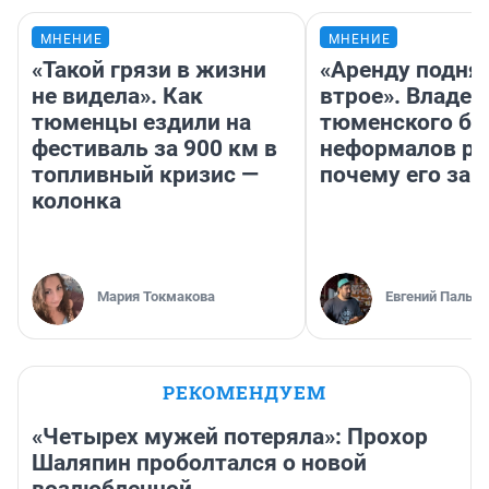
МНЕНИЕ
МНЕНИЕ
«Такой грязи в жизни
«Аренду подня
не видела». Как
втрое». Владел
тюменцы ездили на
тюменского ба
фестиваль за 900 км в
неформалов ра
топливный кризис —
почему его за
колонка
Мария Токмакова
Евгений Пальян
РЕКОМЕНДУЕМ
«Четырех мужей потеряла»: Прохор
Шаляпин проболтался о новой