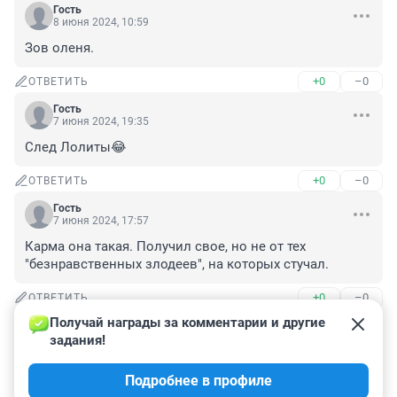
Гость
8 июня 2024, 10:59
Зов оленя.
+0
–0
ОТВЕТИТЬ
Гость
7 июня 2024, 19:35
След Лолиты😂
+0
–0
ОТВЕТИТЬ
Гость
7 июня 2024, 17:57
Карма она такая. Получил свое, но не от тех 
"безнравственных злодеев", на которых стучал.
+0
–0
ОТВЕТИТЬ
Получай награды за комментарии и другие 
Гость
7 июня 2024, 17:11
задания!
и вот каждая псевдопатриотическая бандитская 
Подробнее в профиле
дрянь прикрывается народом