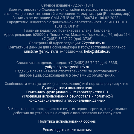
Сетевое издание «72.ру» (18+)
Зарегистрировано Федеральной службой по надзору в сфере связи,
информационных технологий и массовых коммуникаций (Роскомнадзор)
Запись о регистрации СМИ ЭЛ № ФС 77– 84674 от 06.02.2023 г.
Учредитель: Общество с ограниченной ответственностью "ИНТЕРНЕТ
ТЕХНОЛОГИИ"
Главный редактор: Познахарева Елена Павловна
Адрес редакции: 625000, г. Тюмень, ул. Максима Горького, д. 76, офис 214,
+7 (3452) 56-72-72 (доб. 3736)
Электронный адрес редакции:
72@shkulev.ru
Контактные данные для Роскомнадзора и государственных органов:
juristchel@shkulev.ru
Техподдержка:
help@shkulev.ru
Связаться с отделом продаж: +7 (3452) 56-72-72 доб. 3335,
yuliya.latypova@shkulev.ru
Редакция сайта не несет ответственности за достоверность
информации, содержащейся в рекламных объявлениях.
Особенности эксплуатации (использования) веб-портала регулируются:
Руководством пользователя
Описанием функциональных характеристик ПО
Условиями использования веб-портала и политикой
конфиденциальности персональных данных
Веб-портал распространяется в виде интернет-сервиса, специальные
действия по установке на стороне пользователя не требуются
Политика использования cookies
Рекомендательные системы