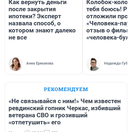
Как вернуть деньги
Колобок-колобо
после закрытия
тебя боюсь! Ра
ипотеки? Эксперт
отложили прок
назвала способ, о
«Человека-пау
котором знают далеко
отзыв о фильм
не все
«человека-бул
Анна Ермакова
Надежда Губар
РЕКОМЕНДУЕМ
«Не связывайся с ним!» Чем известен
ревдинский гопник Черкас, избивший
ветерана СВО и грозивший
«отпетушить» его