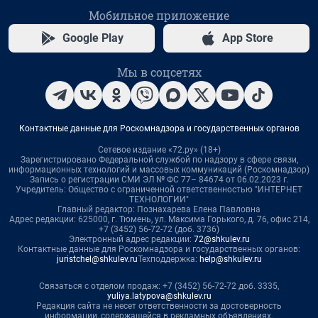
Мобильное приложение
Google Play
App Store
Мы в соцсетях
Контактные данные для Роскомнадзора и государственных органов
Сетевое издание «72.ру» (18+)
Зарегистрировано Федеральной службой по надзору в сфере связи,
информационных технологий и массовых коммуникаций (Роскомнадзор)
Запись о регистрации СМИ ЭЛ № ФС 77– 84674 от 06.02.2023 г.
Учредитель: Общество с ограниченной ответственностью "ИНТЕРНЕТ
ТЕХНОЛОГИИ"
Главный редактор: Познахарева Елена Павловна
Адрес редакции: 625000, г. Тюмень, ул. Максима Горького, д. 76, офис 214,
+7 (3452) 56-72-72 (доб. 3736)
Электронный адрес редакции:
72@shkulev.ru
Контактные данные для Роскомнадзора и государственных органов:
juristchel@shkulev.ru
Техподдержка:
help@shkulev.ru
Связаться с отделом продаж: +7 (3452) 56-72-72 доб. 3335,
yuliya.latypova@shkulev.ru
Редакция сайта не несет ответственности за достоверность
информации, содержащейся в рекламных объявлениях.