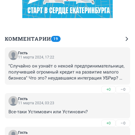
КОММЕНТАРИИ
19
Гость
11 марта 2024, 17:22
"Случайно он узнаёт о некоей предпринимательнице, 
получившей огромный кредит на развитие малого 
бизнеса" Что это? неудавшаяся интеграция УБРир? 

Или Красоткин "невошедшее"
+0
–0
Гость
11 марта 2024, 03:23
Все-таки Устимович или Устинович?
+0
–0
Гость