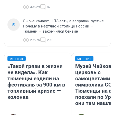
30 029
47
Сырье качают, НПЗ есть, а заправки пустые.
5
Почему в нефтяной столице России —
Тюмени — закончился бензин
29 975
298
МНЕНИЕ
МНЕНИЕ
«Такой грязи в жизни
Музей Чайковс
не видела». Как
церковь с
тюменцы ездили на
самоцветами и
фестиваль за 900 км в
символика ССС
топливный кризис —
Тюменцы на ав
колонка
поехали по Ура
они там нашли