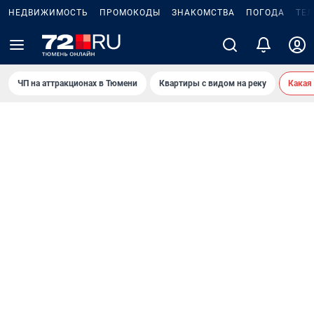
НЕДВИЖИМОСТЬ
ПРОМОКОДЫ
ЗНАКОМСТВА
ПОГОДА
ТЕ
ЧП на аттракционах в Тюмени
Квартиры с видом на реку
Какая