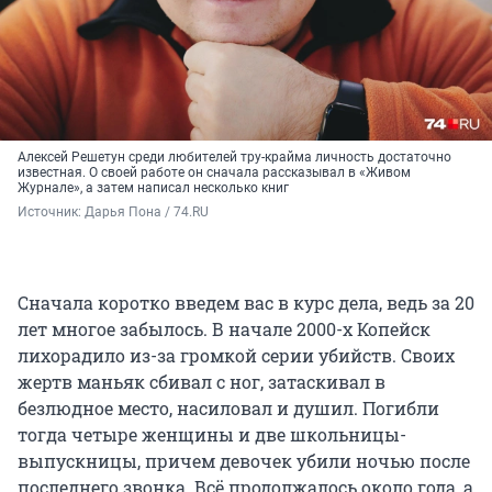
Алексей Решетун среди любителей тру-крайма личность достаточно
известная. О своей работе он сначала рассказывал в «Живом
Журнале», а затем написал несколько книг
Источник: 
Дарья Пона / 74.RU
Сначала коротко введем вас в курс дела, ведь за 20
лет многое забылось. В начале 2000-х Копейск
лихорадило из-за громкой серии убийств. Своих
жертв маньяк сбивал с ног, затаскивал в
безлюдное место, насиловал и душил. Погибли
тогда четыре женщины и две школьницы-
выпускницы, причем девочек убили ночью после
последнего звонка. Всё продолжалось около года, а