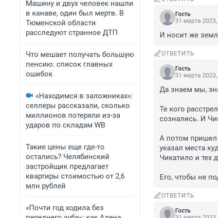
Машину и двух человек нашли
в канаве, один был мертв. В
Гость
31 марта 2023,
Тюменской области
расследуют странное ДТП
И носит же земл
Что мешает получать большую
ОТВЕТИТЬ
пенсию: список главных
Гость
ошибок
31 марта 2023,
Да знаем мы, зна
«Находимся в заложниках»:
селлеры рассказали, сколько
Те кого расстрел
миллионов потеряли из-за
сознались. И Чи
ударов по складам WB
А потом пришел 
Такие цены еще где-то
указал места ку
остались? Челябинский
Чикатило и тех д
застройщик предлагает
квартиры стоимостью от 2,6
Его, чтобы не п
млн рублей
ОТВЕТИТЬ
«Почти год ходила без
Гость
переднего зуба»: как Алена
31 марта 2023,