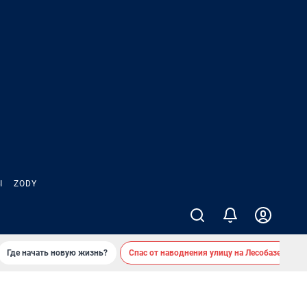
Ы
ZODY
Где начать новую жизнь?
Спас от наводнения улицу на Лесобазе
Д