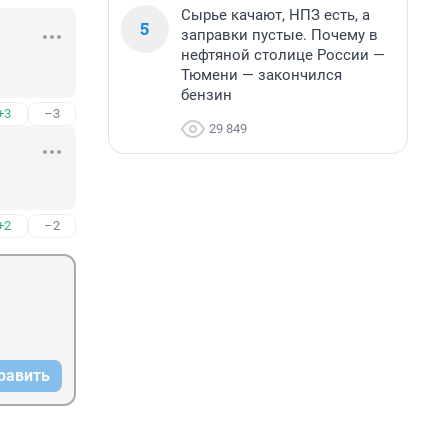
Сырье качают, НПЗ есть, а
5
заправки пустые. Почему в
нефтяной столице России —
Тюмени — закончился
бензин
+3
–3
29 849
+2
–2
равить