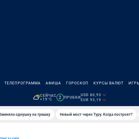
ТЕЛЕПРОГРАММА
АФИША
ГОРОСКОП
КУРСЫ ВАЛЮТ
ИГР
USD 80,93
СЕЙЧАС
2
ПРОБКИ
+19°C
EUR 93,19
бменяла однушку на трешку
Новый мост через Туру. Когда построят?