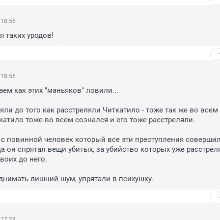
 18:56
я таких уродов!
 18:56
ем как этих "маньяков" ловили...

яли до того как расстреляли Читкатило - тоже так же во всем 
катило тоже во всем сознался и его тоже расстреляли.

с повинной человек который все эти преступления совершил 
да он спрятал вещи убитых, за убийство которых уже расстреля
воих до него.

однимать лишний шум, упрятали в психушку.
 17:28