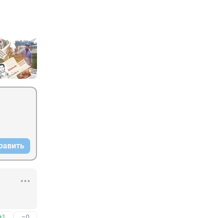
равить
+1
–0