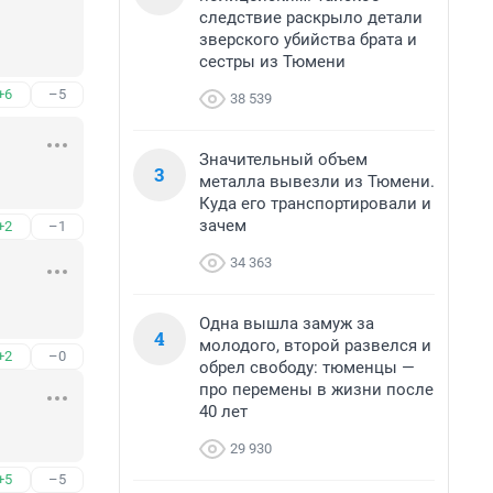
следствие раскрыло детали
зверского убийства брата и
сестры из Тюмени
+6
–5
38 539
Значительный объем
3
металла вывезли из Тюмени.
Куда его транспортировали и
зачем
+2
–1
34 363
Одна вышла замуж за
4
молодого, второй развелся и
+2
–0
обрел свободу: тюменцы —
про перемены в жизни после
40 лет
29 930
+5
–5