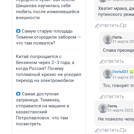
Шишкова научилась себя
Хватит мрака, д
любить после изменившейся
путинского реж
внешности
ОТВЕТИТЬ
2
Самую старую площадь
Тюмени огородили забором —
Гость
31 марта 202
что там появится?
Слава президе
Китай попрощается с
ОТВЕТИТЬ
бензином через 2–3 года, а
когда Россия? Почему
Гость021
топливный кризис не ускорил
31 марта 202
переход на электромобили
Тсс, говорят 
Самая доступная
ОТВЕТИТЬ
заграница. Тюменец
отправился на машине в
Гость
31 марта 2023,
казахстанский
Петропавловск: что там
Не повезло челу
посмотреть
ОТВЕТИТЬ
2