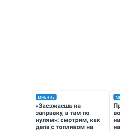
МНЕНИЕ
МНЕНИ
«Заезжаешь на
Прода
заправку, а там по
возьм
нулям»: смотрим, как
нам г
дела с топливом на
налог