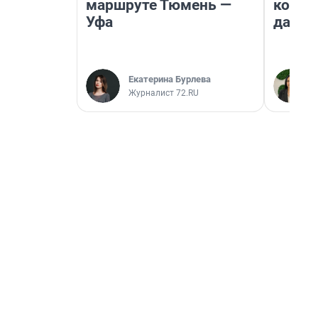
маршруте Тюмень —
косне
Уфа
даже 
Екатерина Бурлева
Журналист 72.RU