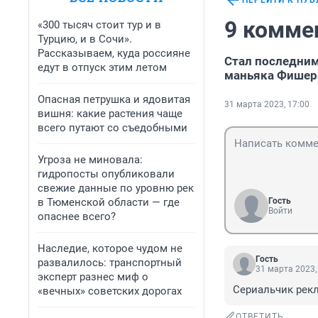
ПЕРЕЙТИ К ПУ
9 комме
«300 тысяч стоит тур и в
Турцию, и в Сочи».
Рассказываем, куда россияне
Стал последним
едут в отпуск этим летом
маньяка Фишера
Опасная петрушка и ядовитая
31 марта 2023, 17:00
вишня: какие растения чаще
всего путают со съедобными
Угроза не миновала:
гидропосты опубликовали
свежие данные по уровню рек
в Тюменской области — где
Гость
Войти
опаснее всего?
Наследие, которое чудом не
Гость
развалилось: транспортный
31 марта 2023,
эксперт разнес миф о
Сериальчик рек
«вечных» советских дорогах
ОТВЕТИТЬ