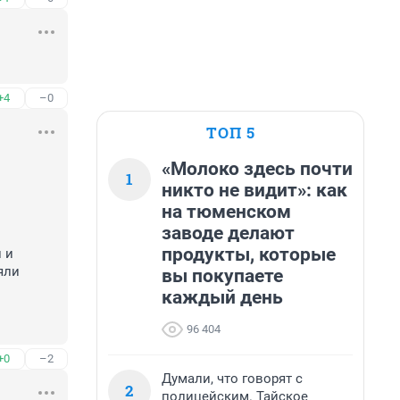
+4
–0
ТОП 5
«Молоко здесь почти
1
никто не видит»: как
на тюменском
заводе делают
продукты, которые
и 
ли 
вы покупаете
каждый день
96 404
+0
–2
Думали, что говорят с
2
полицейским. Тайское