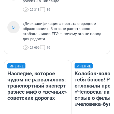
россиян в Таиланде
22 318
36
«Дисквалификация аттестата о среднем
5
образовании». В стране растет число
стобалльников ЕГЭ — почему это не повод
для радости
21 696
16
МНЕНИЕ
МНЕНИЕ
Наследие, которое
Колобок-колобо
чудом не развалилось:
тебя боюсь! Ра
транспортный эксперт
отложили прок
разнес миф о «вечных»
«Человека-пау
советских дорогах
отзыв о фильм
«человека-бул