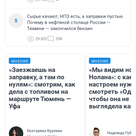
Сырье качают, НПЗ есть, а заправки пустые.
5
Почему в нефтяной столице России —
Тюмени — закончился бензин
29 822
298
МНЕНИЕ
МНЕНИЕ
«Заезжаешь на
«Мы видим нов
заправку, а там по
Нолана»: с как
нулям»: смотрим, как
настроем нужн
дела с топливом на
смотреть «Оди
маршруте Тюмень —
чтобы она не
Уфа
выглядела как
Екатерина Бурлева
Надежда Губар