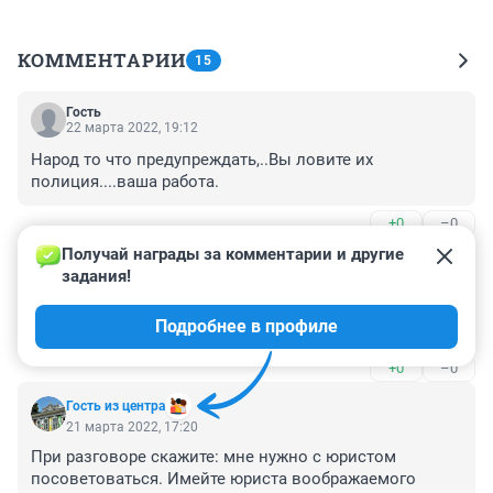
КОММЕНТАРИИ
15
Гость
22 марта 2022, 19:12
Народ то что предупреждать,..Вы ловите их 
полиция....ваша работа.
+0
–0
Получай награды за комментарии и другие 
Гость
21 марта 2022, 20:07
задания!
Вы заметили какие красотки работают в МВД ? Ирина 
Подробнее в профиле
вообще 🔥
+0
–0
Гость из центра
21 марта 2022, 17:20
При разговоре скажите: мне нужно с юристом 
посоветоваться. Имейте юриста воображаемого 