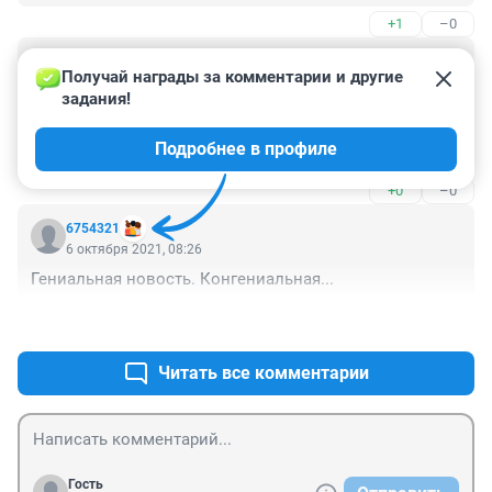
+1
–0
Гость
6 октября 2021, 10:34
Получай награды за комментарии и другие 
задания!
Если бы вы провели маленькое журналистское 
расследование, добавили больше фактов и провели 
Подробнее в профиле
нить от преступления до наказания, было бы куда 
интересней.
+0
–0
6754321
6 октября 2021, 08:26
Гениальная новость. Конгениальная...
+6
–0
Читать все комментарии
Гость