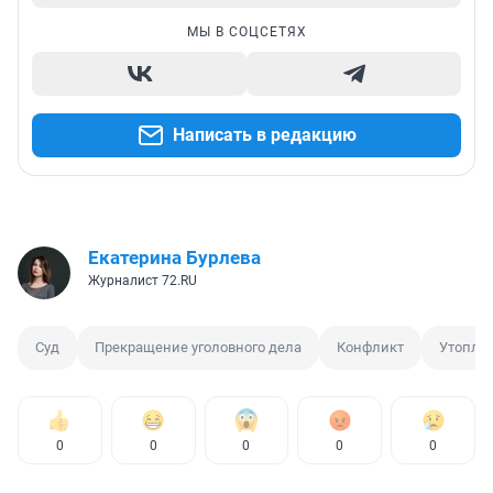
МЫ В СОЦСЕТЯХ
Написать в редакцию
Екатерина Бурлева
Журналист 72.RU
Суд
Прекращение уголовного дела
Конфликт
Утопле
0
0
0
0
0