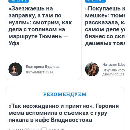
МНЕНИЕ
МНЕНИЕ
«Заезжаешь на
«Покупаешь ко
заправку, а там по
мешке»: тюмен
нулям»: смотрим, как
рассказала, как
дела с топливом на
самом деле ус
маршруте Тюмень —
бизнес со скл
Уфа
дешевых това
Наталья Шорох
Екатерина Бурлева
Открыла кофейн
Журналист 72.RU
деньги соцразв
РЕКОМЕНДУЕМ
«Так неожиданно и приятно». Героиня
мема вспомнила о съемках с гуру
пикапа в кафе Владивостока