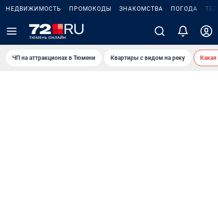
НЕДВИЖИМОСТЬ
ПРОМОКОДЫ
ЗНАКОМСТВА
ПОГОДА
ТЕ
ЧП на аттракционах в Тюмени
Квартиры с видом на реку
Какая