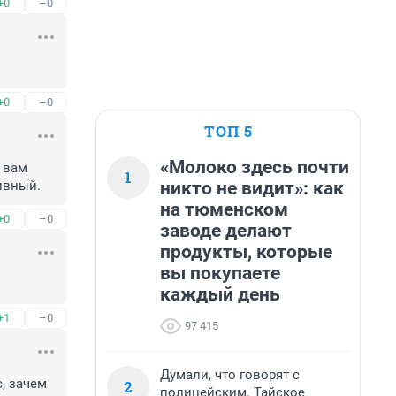
+0
–0
+0
–0
ТОП 5
«Молоко здесь почти
вам 
1
никто не видит»: как
ивный.
на тюменском
+0
–0
заводе делают
продукты, которые
вы покупаете
каждый день
+1
–0
97 415
Думали, что говорят с
 зачем 
2
полицейским. Тайское