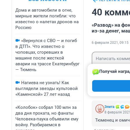
ПЕРЕЙТИ К ПУ
40 комм
Дома и автомобили в огне,
мирные жители погибли: что
известно о налетах дронов на
«Развод» на фо
Россию
из-за денег, м
«Вернулся с СВО — и погиб
6 февраля 2021, 09:15
в ДТП». Что известно о
чоповцах, сгоревших в
машине после жесткой
аварии на трассе Екатеринбург
— Тюмень
Получай награ
Нагиева не узнать! Как
Гость
Войти
выглядели звезды культовой
«Каменской» 27 лет назад
«Колобок» собрал 100 млн за
Элита
8 февраля 2021
два дня проката, но фанаты
Человека-паука объявили ему
Тюменец и омичка
войну. Разбираемся в