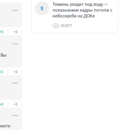
Тюмень уходит под воду —
5
показываем кадры потопа с
небоскреба на ДОКе
23 877
+0
–0
 Вы 
+2
–0
+0
–0
икто 