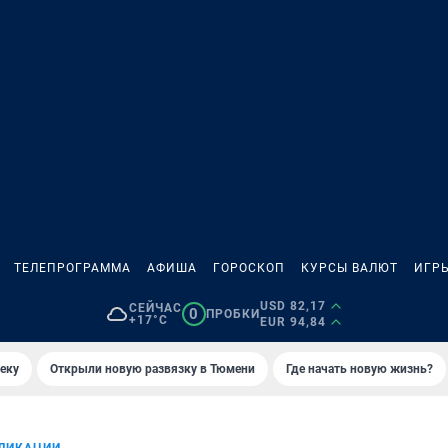
ТЕЛЕПРОГРАММА
АФИША
ГОРОСКОП
КУРСЫ ВАЛЮТ
ИГР
USD 82,17
СЕЙЧАС
0
ПРОБКИ
+17°C
EUR 94,84
еку
Открыли новую развязку в Тюмени
Где начать новую жизнь?