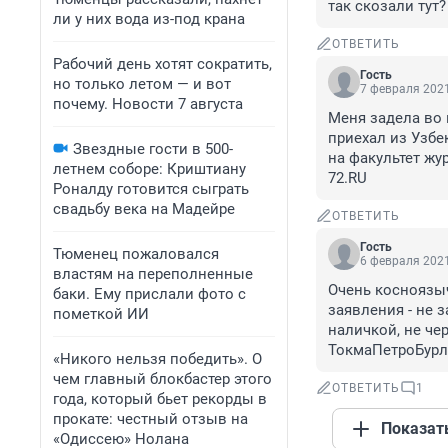
так скозали тут?
ли у них вода из-под крана
ОТВЕТИТЬ
Рабочий день хотят сократить,
Гость
но только летом — и вот
7 февраля 2021
почему. Новости 7 августа
Меня задела во 
приехал из Узбе
Звездные гости в 500-
на факультет жу
летнем соборе: Криштиану
72.RU
Роналду готовится сыграть
свадьбу века на Мадейре
ОТВЕТИТЬ
Гость
Тюменец пожаловался
6 февраля 2021
властям на переполненные
Очень косноязыч
баки. Ему прислали фото с
заявления - не 
пометкой ИИ
наличкой, не че
ТокмаПетроБурле
«Никого нельзя победить». О
чем главный блокбастер этого
ОТВЕТИТЬ
1
года, который бьет рекорды в
прокате: честный отзыв на
Показат
«Одиссею» Нолана