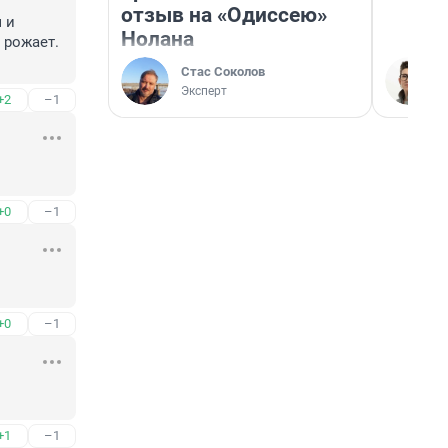
отзыв на «Одиссею»
и 
Нолана
рожает. 
Стас Соколов
Эксперт
+2
–1
+0
–1
+0
–1
+1
–1