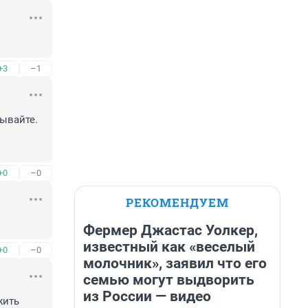
+3
–1
ывайте. 
+0
–0
РЕКОМЕНДУЕМ
Фермер Джастас Уолкер,
известный как «веселый
+0
–0
молочник», заявил что его
семью могут выдворить
из России — видео
ить 