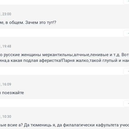
, 23:00
, в общем. Зачем это тут!?
, 19:48
то русские женщины меркантильны,алчные,ленивые и т.д. Вот 
на,а какая подлая аферистка!Парня жалко,такой глупый и на
, 16:09
и поезжайте
, 10:30
лые всие а? Да тюмениць я, да филалагически кафультета учюс,