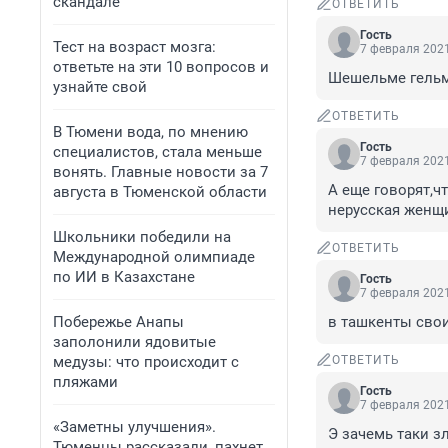
скандале
ОТВЕТИТЬ
Гость
Тест на возраст мозга:
7 февраля 2021
ответьте на эти 10 вопросов и
Шешельме гельме
узнайте свой
ОТВЕТИТЬ
В Тюмени вода, по мнению
Гость
специалистов, стала меньше
7 февраля 2021
вонять. Главные новости за 7
А еще говорят,ч
августа в Тюменской области
нерусская женщи
Школьники победили на
ОТВЕТИТЬ
Международной олимпиаде
по ИИ в Казахстане
Гость
7 февраля 2021
Побережье Анапы
в ташкенты сво
заполонили ядовитые
медузы: что происходит с
ОТВЕТИТЬ
пляжами
Гость
7 февраля 2021
«Заметны улучшения».
Э зачемь таки з
Тюменцы рассказали, пахнет