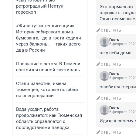
чему готовит Рыб
ретроградный Нептун —
Это нормально -
гороскоп
нарожать госуда
Один осемените
«Жила тут интеллигенция».
ОТВЕТИТЬ
История сибирского дома-
бумеранга, где в гости ходили
Гость
через балконы, — таких всего
6 февраля 2021
два в России
не у себя дома!
Прощание с летом. В Тюмени
ОТВЕТИТЬ
состоится ночной фестиваль
Гость
6 февраля 2021
Стали известны имена
слюбится стерпи
тюменцев, которые погибли
на спецоперации
ОТВЕТИТЬ
Гость
Вода уходит, работа
6 февраля 2021
продолжается: как Тюменская
Идите к своему 
область справляется с
последствиями паводка
ОТВЕТИТЬ