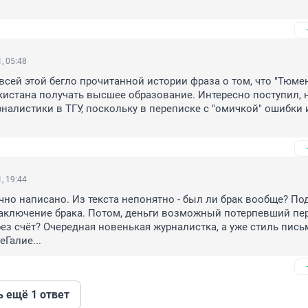
, 05:48
всей этой бегло прочитанной истории фраза о том, что "Тюмен
кистана получать высшее образование. Интересно поступил, н
рналистики в ТГУ, поскольку в переписке с "омичкой" ошибки и
, 19:44
но написано. Из текста непонятно - был ли брак вообще? Под
заключение брака. Потом, деньги возможный потерпевший пер
рез счёт? Очередная новенькая журналистка, а уже стиль письм
Галие...
ь ещё 1 ответ