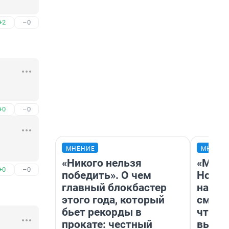
+2
–0
+0
–0
МНЕНИЕ
МНЕНИ
«Никого нельзя
«Мы в
+0
–0
победить». О чем
Нолан
главный блокбастер
настр
этого года, который
смотр
бьет рекорды в
чтобы
прокате: честный
выгля