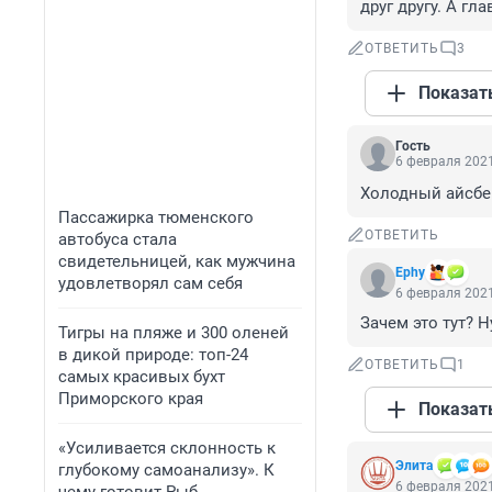
друг другу. А г
ОТВЕТИТЬ
3
Показат
Гость
6 февраля 2021
Холодный айсбер
Пассажирка тюменского
ОТВЕТИТЬ
автобуса стала
свидетельницей, как мужчина
Ephy
удовлетворял сам себя
6 февраля 2021
Зачем это тут? Н
Тигры на пляже и 300 оленей
в дикой природе: топ-24
ОТВЕТИТЬ
1
самых красивых бухт
Приморского края
Показат
«Усиливается склонность к
Элита
глубокому самоанализу». К
6 февраля 2021