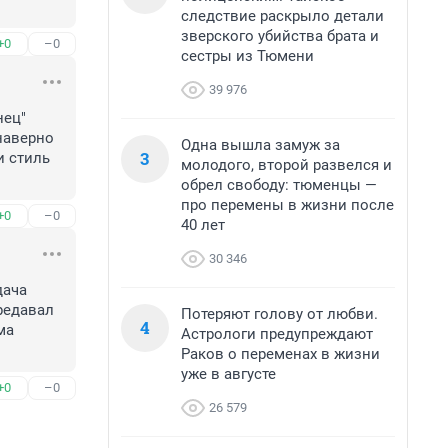
следствие раскрыло детали
зверского убийства брата и
+0
–0
сестры из Тюмени
39 976
ец" 
аверно 
Одна вышла замуж за
3
 стиль 
молодого, второй развелся и
обрел свободу: тюменцы —
про перемены в жизни после
+0
–0
40 лет
30 346
ача 
едавал 
Потеряют голову от любви.
4
а 
Астрологи предупреждают
Раков о переменах в жизни
уже в августе
+0
–0
26 579