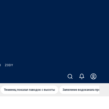
Ы
ZODY
Тюменец показал паводок с высоты
Заявление водоканала про запа