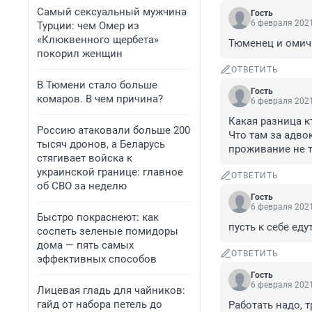
Самый сексуальный мужчина
Гость
6 февраля 2021
Турции: чем Омер из
«Клюквенного щербета»
Тюменец и омич
покорил женщин
ОТВЕТИТЬ
В Тюмени стало больше
Гость
комаров. В чем причина?
6 февраля 2021
Какая разница кт
Россию атаковали больше 200
Что там за адво
тысяч дронов, а Беларусь
проживание не т
стягивает войска к
украинской границе: главное
ОТВЕТИТЬ
об СВО за неделю
Гость
6 февраля 2021
Быстро покраснеют: как
пусть к себе еду
соспеть зеленые помидоры
дома — пять самых
ОТВЕТИТЬ
эффективных способов
Гость
6 февраля 2021
Лицевая гладь для чайников:
гайд от набора петель до
Работать надо, т