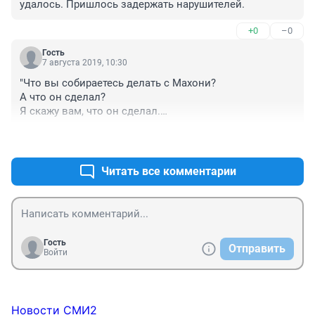
удалось. Пришлось задержать нарушителей.
+0
–0
Гость
7 августа 2019, 10:30
"Что вы собираетесь делать с Махони?

А что он сделал?

Я скажу вам, что он сделал.

Он поступил очень, очень плохо.

+0
–0
С кем, сэр?

С кем?

Ну, я не знаю...."
Читать все комментарии
Гость
Отправить
Войти
Новости СМИ2