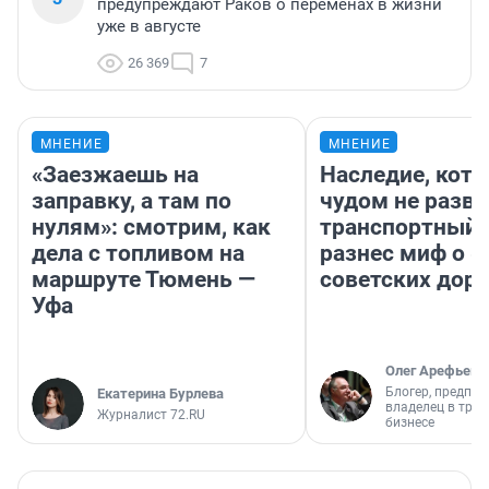
предупреждают Раков о переменах в жизни
уже в августе
26 369
7
МНЕНИЕ
МНЕНИЕ
«Заезжаешь на
Наследие, кото
заправку, а там по
чудом не разва
нулям»: смотрим, как
транспортный 
дела с топливом на
разнес миф о 
маршруте Тюмень —
советских доро
Уфа
Олег Арефьев
Блогер, предпри
Екатерина Бурлева
владелец в тра
Журналист 72.RU
бизнесе