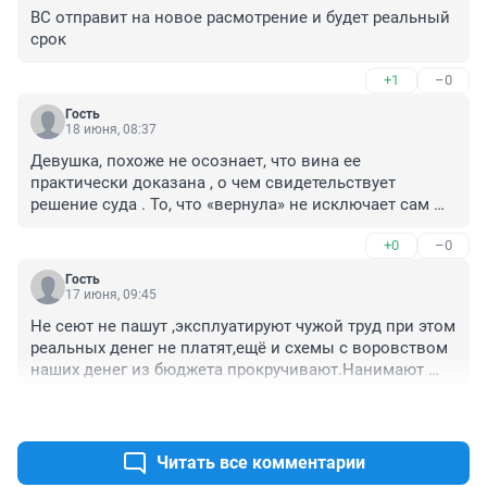
ВС отправит на новое расмотрение и будет реальный 
срок
+1
–0
Гость
18 июня, 08:37
Девушка, похоже не осознает, что вина ее 
практически доказана , о чем свидетельствует 
решение суда . То, что «вернула» не исключает сам 
факт преступления, а разве что действует , как 
+0
–0
смягчающее вину обстоятельство . А то, что дали 
условный срок, благодаря тому, что есть 
Гость
несовершеннолетние дети. Ей бы надо суду сказать 
17 июня, 09:45
спасибо, а не слушать адвокатов , которые 
Не сеют не пашут ,эксплуатируют чужой труд при этом 
подбивают ее на апелляцию. У них своя задача.
реальных денег не платят,ещё и схемы с воровством 
наших денег из бюджета прокручивают.Нанимают 
адвокатишек те их отмазывают.Отправте её на 
+3
–0
реальный срок лет на 7 без права на удо!
Читать все комментарии