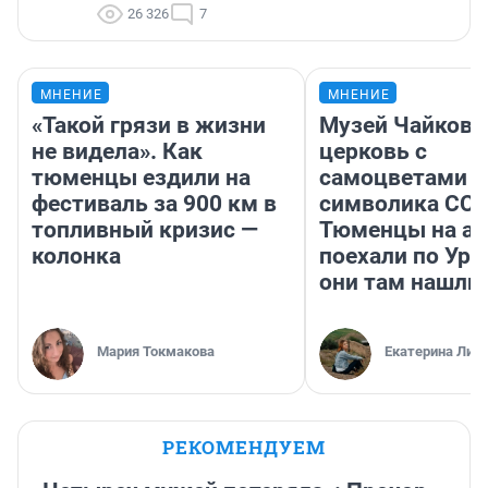
26 326
7
МНЕНИЕ
МНЕНИЕ
«Такой грязи в жизни
Музей Чайковс
не видела». Как
церковь с
тюменцы ездили на
самоцветами и
фестиваль за 900 км в
символика ССС
топливный кризис —
Тюменцы на ав
колонка
поехали по Ура
они там нашли
Мария Токмакова
Екатерина Лит
РЕКОМЕНДУЕМ