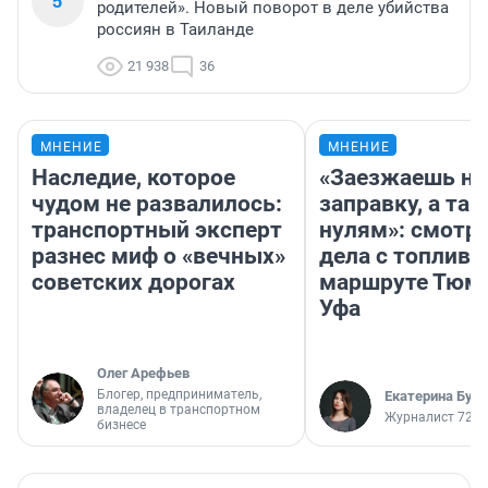
5
родителей». Новый поворот в деле убийства
россиян в Таиланде
21 938
36
МНЕНИЕ
МНЕНИЕ
Наследие, которое
«Заезжаешь на
чудом не развалилось:
заправку, а там
транспортный эксперт
нулям»: смотри
разнес миф о «вечных»
дела с топливо
советских дорогах
маршруте Тюм
Уфа
Олег Арефьев
Блогер, предприниматель,
Екатерина Бур
владелец в транспортном
Журналист 72.R
бизнесе