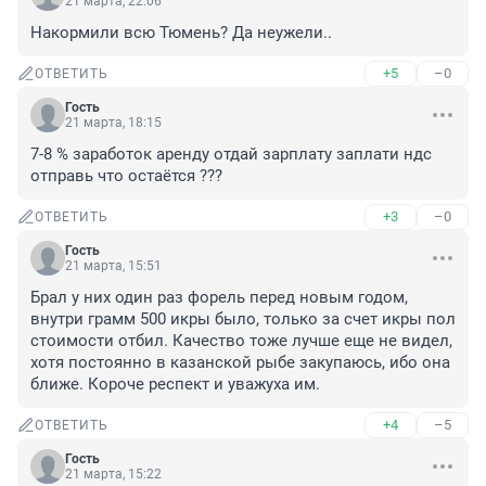
21 марта, 22:06
Накормили всю Тюмень? Да неужели..
+5
–0
ОТВЕТИТЬ
Гость
21 марта, 18:15
7-8 % заработок аренду отдай зарплату заплати ндс 
отправь что остаётся ???
+3
–0
ОТВЕТИТЬ
Гость
21 марта, 15:51
Брал у них один раз форель перед новым годом, 
внутри грамм 500 икры было, только за счет икры пол 
стоимости отбил. Качество тоже лучше еще не видел, 
хотя постоянно в казанской рыбе закупаюсь, ибо она 
ближе. Короче респект и уважуха им.
+4
–5
ОТВЕТИТЬ
Гость
21 марта, 15:22