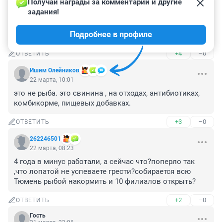
Получай награды за комментарии и другие 
Цены конские, качество неважное. 100% перекуп. 
задания!
Охлаждёнки морской нет, исключительно заморозка 
и не единожды. А то, что в статье-заказуха, не 
Подробнее в профиле
ведитесь.
+4
–0
ОТВЕТИТЬ
Ишим Олейников
22 марта, 10:01
это не рыба. это свинина , на отходах, антибиотиках, 
комбикорме, пищевых добавках.
+3
–0
ОТВЕТИТЬ
262246501
22 марта, 08:23
4 года в минус работали, а сейчас что?поперло так 
,что лопатой не успеваете грести?собирается всю 
Тюмень рыбой накормить и 10 филиалов открыть?
+2
–0
ОТВЕТИТЬ
Гость