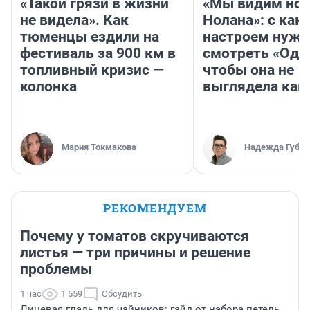
«Такой грязи в жизни
«Мы видим нов
не видела». Как
Нолана»: с как
тюменцы ездили на
настроем нужн
фестиваль за 900 км в
смотреть «Оди
топливный кризис —
чтобы она не
колонка
выглядела как
Мария Токмакова
Надежда Губар
РЕКОМЕНДУЕМ
Почему у томатов скручиваются
листья — три причины и решение
проблемы
1 час
1 559
Обсудить
Лицевая гладь для чайников: гайд от набора петель