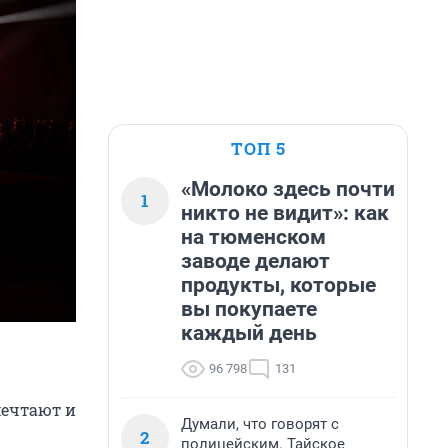
ТОП 5
«Молоко здесь почти
1
никто не видит»: как
на тюменском
заводе делают
продукты, которые
вы покупаете
каждый день
96 798
131
мечтают и
Думали, что говорят с
2
полицейским. Тайское