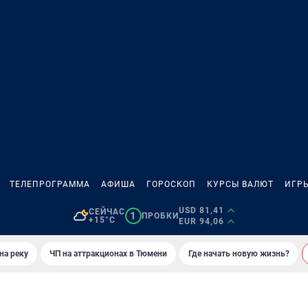
ТЕЛЕПРОГРАММА
АФИША
ГОРОСКОП
КУРСЫ ВАЛЮТ
ИГР
USD 81,41
СЕЙЧАС
1
ПРОБКИ
+15°C
EUR 94,06
на реку
ЧП на аттракционах в Тюмени
Где начать новую жизнь?