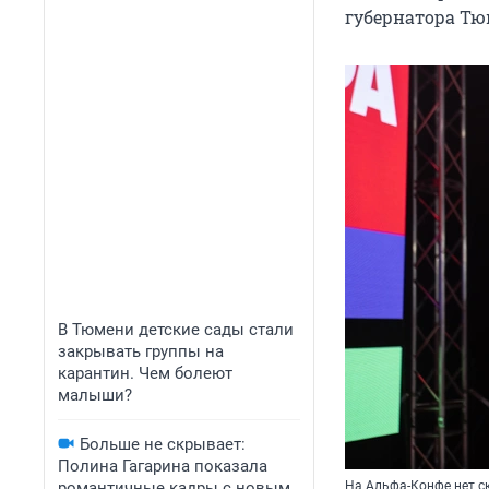
губернатора Тю
В Тюмени детские сады стали
закрывать группы на
карантин. Чем болеют
малыши?
Больше не скрывает:
Полина Гагарина показала
романтичные кадры с новым
На Альфа-Конфе нет с