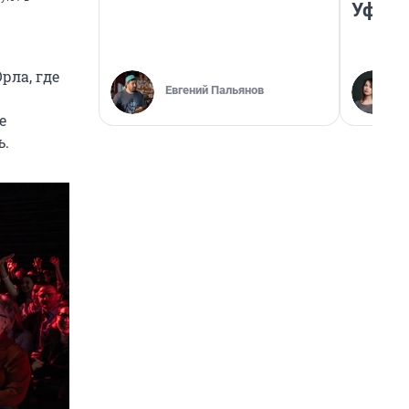
Уфа
рла, где
Евгений Пальянов
е
ь.