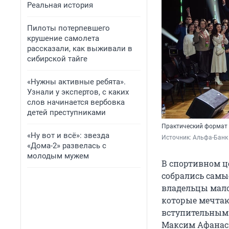
Реальная история
Пилоты потерпевшего
крушение самолета
рассказали, как выживали в
сибирской тайге
«Нужны активные ребята».
Узнали у экспертов, с каких
слов начинается вербовка
детей преступниками
Практический формат 
«Ну вот и всё»: звезда
Источник: 
Альфа-Банк
«Дома-2» развелась с
молодым мужем
В спортивном ц
собрались самы
владельцы мало
которые мечтаю
вступительным 
Максим Афанас