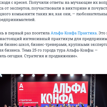
 сходя с кресел. Получили ответы на мучающие их воп
са от экспертов, поучаствовали в викторине и почувс
щного комьюнити таких же, как они, — любознательны
редпринимателей.
нь в первый раз посетила
Альфа-Конфа Практика
. Это
 настоящий интенсивный практикум для предприним
и бизнес‑школ, бизнес-тренерами, крупными эксперт
я бизнеса. Тема 25-го города тура Альфа-Конфы —
ль сегодня. Стратегия и продвижение».