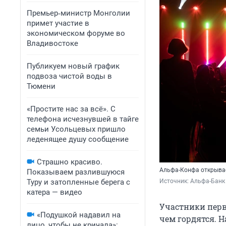
Премьер‑министр Монголии
примет участие в
экономическом форуме во
Владивостоке
Публикуем новый график
подвоза чистой воды в
Тюмени
«Простите нас за всё». С
телефона исчезнувшей в тайге
семьи Усольцевых пришло
леденящее душу сообщение
Страшно красиво.
Альфа-Конфа открыва
Показываем разлившуюся
Туру и затопленные берега с
Источник: 
Альфа-Банк
катера — видео
Участники перв
«Подушкой надавил на
чем гордятся. 
лицо, чтобы не кричала»: