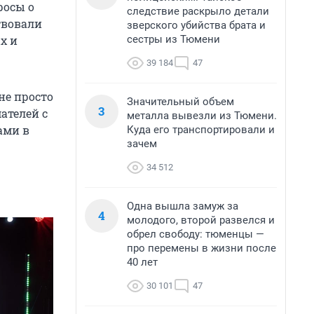
росы о
следствие раскрыло детали
твовали
зверского убийства брата и
сестры из Тюмени
х и
39 184
47
 не просто
Значительный объем
3
ателей с
металла вывезли из Тюмени.
ами в
Куда его транспортировали и
зачем
34 512
Одна вышла замуж за
4
молодого, второй развелся и
обрел свободу: тюменцы —
про перемены в жизни после
40 лет
30 101
47