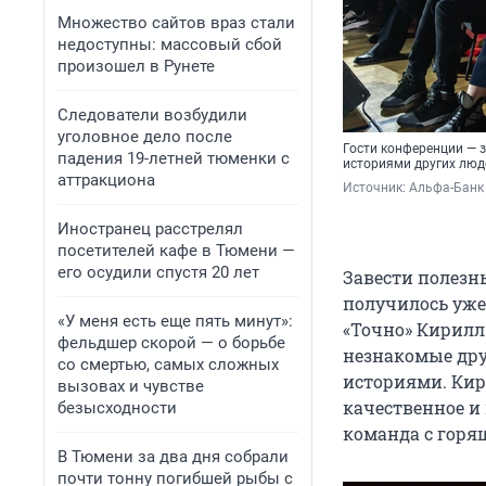
Множество сайтов враз стали
недоступны: массовый сбой
произошел в Рунете
Следователи возбудили
уголовное дело после
Гости конференции — 
падения 19-летней тюменки с
историями других люд
аттракциона
Источник: 
Альфа-Банк
Иностранец расстрелял
посетителей кафе в Тюмени —
его осудили спустя 20 лет
Завести полезны
получилось уже
«У меня есть еще пять минут»:
«Точно» Кирилл
фельдшер скорой — о борьбе
незнакомые дру
со смертью, самых сложных
историями. Кири
вызовах и чувстве
качественное и
безысходности
команда с горя
В Тюмени за два дня собрали
почти тонну погибшей рыбы с