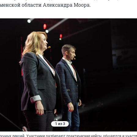
менской области Александра Моора.
1 из 3
кучных лекций. Участники разбирают практические кейсы, общаются и участ