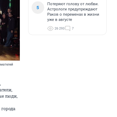
Потеряют голову от любви.
5
Астрологи предупреждают
Раков о переменах в жизни
уже в августе
26 293
7
имателей
,
атели,
ые люди,
 города