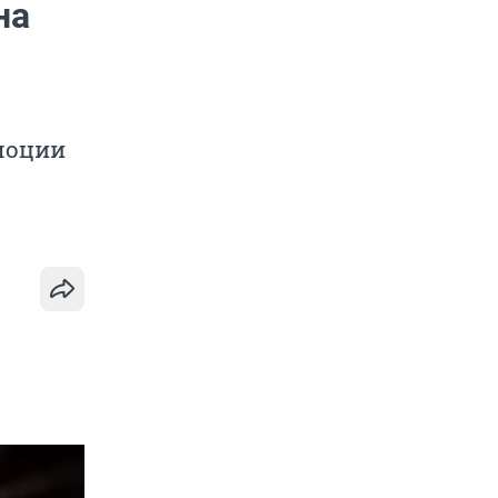
на
моции