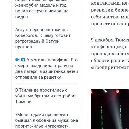
контактами, не
жених убил модель и год
развитии бизне
возил ее труп в чемодане —
себя частью мо
видео
проактивных п
Август перевернет жизнь
Козерогов. К чему готовит
9 декабря Тюме
ретроградный Сатурн —
конференция, а
прогноз
преподавателям
У могилы педофила. Его
области развити
смерть разделила страну на
«Предпринимате
два лагеря, а защитника детей
отправила за решетку
В Таиланде простились с
убитыми братом и сестрой из
Тюмени
«Меня годами преследует
бывшая любовница мужа: она
портит жилье и угрожает».