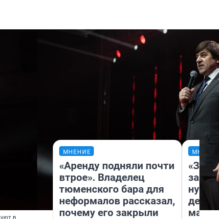
МНЕНИЕ
МНЕНИ
«Аренду подняли почти
«Заез
втрое». Владелец
заправ
тюменского бара для
нулям
неформалов рассказал,
дела 
почему его закрыли
маршр
вуют в