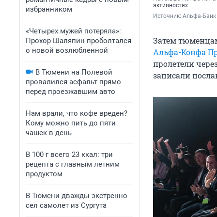
активностях
избранником
Источник: 
Альфа-Банк
«Четырех мужей потеряла»:
Затем тюменцам
Прохор Шаляпин проболтался
о новой возлюбленной
Альфа-Конфа П
пролетели чере
В Тюмени на Полевой
записали посла
провалился асфальт прямо
перед проезжавшим авто
Нам врали, что кофе вреден?
Кому можно пить до пяти
чашек в день
В 100 г всего 23 ккал: три
рецепта с главным летним
продуктом
В Тюмени дважды экстренно
сел самолет из Сургута