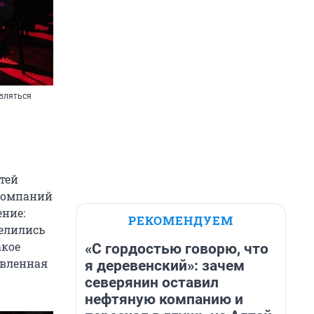
овляться
тей
 компаний
ние:
РЕКОМЕНДУЕМ
делились
акое
«С гордостью говорю, что
овленная
я деревенский»: зачем
северянин оставил
нефтяную компанию и