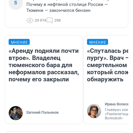
5
Почему в нефтяной столице России —
Тюмени — закончился бензин
29 974
298
МНЕНИЕ
МНЕНИЕ
«Аренду подняли почти
«Спуталась реч
втрое». Владелец
пургу». Врач — 
тюменского бара для
смертельном д
неформалов рассказал,
который слож
почему его закрыли
обнаружить
Ирина Волкова
Главврач клини
Евгений Пальянов
«Реабилитация 
Волковой»