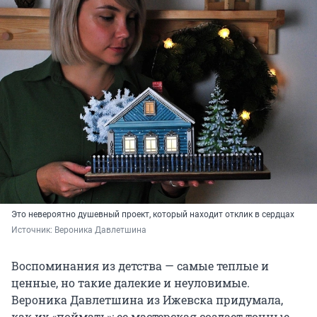
Это невероятно душевный проект, который находит отклик в сердцах
Источник: 
Вероника Давлетшина
Воспоминания из детства — самые теплые и
ценные, но такие далекие и неуловимые.
Вероника Давлетшина из Ижевска придумала,
как их «поймать»: ее мастерская создает точные