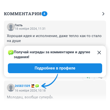
КОММЕНТАРИИ
4
Гость
18 ноября 2024, 11:31
Хорошая идея и исполнение, даже тепло как-то стало 
на душе
+0
–0
Получай награды за комментарии и другие 
задания!
Гость
16 ноября 2024, 12:08
Подробнее в профиле
отличная идея. я б купил.
+1
–0
265831509
16 ноября 2024, 10:18
Молодец, вообще супер👍.
+4
–1