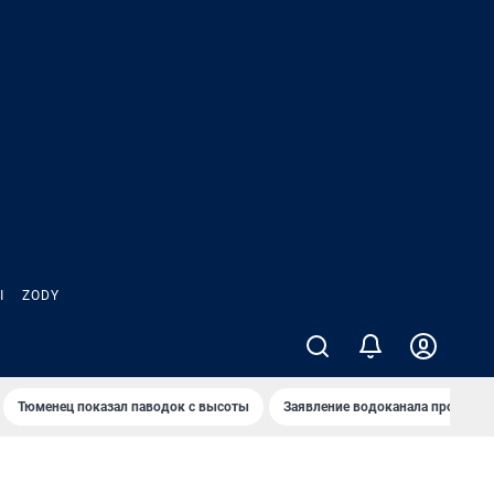
Ы
ZODY
Тюменец показал паводок с высоты
Заявление водоканала про запа