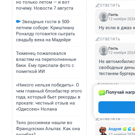
но только летом — и вот
ОТВЕТИТЬ
почему. Новости 7 августа
Гость
12 ноября 2024
Звездные гости в 500-
летнем соборе: Криштиану
Ну если в джаз 
Роналду готовится сыграть
свадьбу века на Мадейре
ОТВЕТИТЬ
Гость
Тюменец пожаловался
12 ноября 2024
властям на переполненные
Не автомобилист
баки. Ему прислали фото с
свободные деньг
пометкой ИИ
тестанем бургер
«Никого нельзя победить». О
ОТВЕТИТЬ
чем главный блокбастер этого
Получай нагр
Гость
года, который бьет рекорды в
12 ноября 2024
прокате: честный отзыв на
Цены на заправ
«Одиссею» Нолана
ОТВЕТИТЬ
Тело россиянки нашли во
Французских Альпах. Как она
Андрев
погибла?
12 ноября 2024