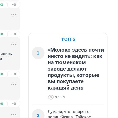
+3
–0
+0
–0
ТОП 5
«Молоко здесь почти
1
ились 
никто не видит»: как
и 
на тюменском
заводе делают
продукты, которые
+0
–0
вы покупаете
каждый день
97 369
+0
–0
Думали, что говорят с
2
полицейским. Тайское