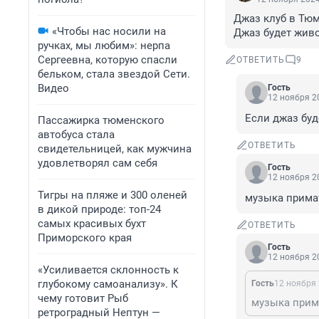
Джаз клуб в Тюм
«Чтобы нас носили на
Джаз будет живо
ручках, мы любим»: нерпа
Сергеевна, которую спасли
ОТВЕТИТЬ
9
бельком, стала звездой Сети.
Видео
Гость
12 ноября 20
Если джаз буде
Пассажирка тюменского
автобуса стала
ОТВЕТИТЬ
свидетельницей, как мужчина
удовлетворял сам себя
Гость
12 ноября 20
Тигры на пляже и 300 оленей
музыка прима
в дикой природе: топ-24
самых красивых бухт
ОТВЕТИТЬ
Приморского края
Гость
12 ноября 20
«Усиливается склонность к
глубокому самоанализу». К
Гость
12 ноября 
чему готовит Рыб
музыка прим
ретроградный Нептун —