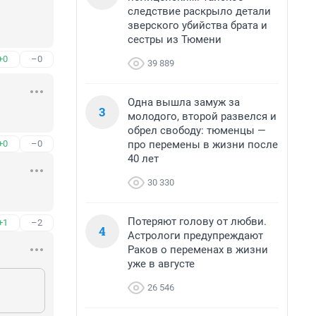
следствие раскрыло детали
зверского убийства брата и
сестры из Тюмени
+0
–0
39 889
Одна вышла замуж за
3
молодого, второй развелся и
обрел свободу: тюменцы —
про перемены в жизни после
+0
–0
40 лет
30 330
Потеряют голову от любви.
+1
–2
4
Астрологи предупреждают
Раков о переменах в жизни
уже в августе
26 546