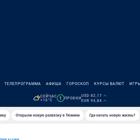
ТЕЛЕПРОГРАММА
АФИША
ГОРОСКОП
КУРСЫ ВАЛЮТ
ИГР
USD 82,17
СЕЙЧАС
1
ПРОБКИ
+16°C
EUR 94,84
еку
Открыли новую развязку в Тюмени
Где начать новую жизнь?