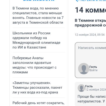
ПЕРЕЙТИ К ПУ
14 комм
В Тюмени вода, по мнению
специалистов, стала меньше
вонять. Главные новости за 7
В Тюмени откры
августа в Тюменской области
придорожной с
Школьники из России
12 ноября 2024, 09:54
одержали победу на
Международной олимпиаде
по ИИ в Казахстане
Побережье Анапы
заполонили ядовитые
медузы: что происходит с
Гость
Войти
пляжами
«Заметны улучшения».
Гость
Тюменцы рассказали, пахнет
12 ноября 2024
ли у них вода из-под крана
Проще бы написа
натуралистов. У 
Рабочий день хотят сократить,