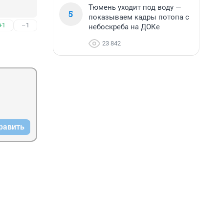
Тюмень уходит под воду —
5
показываем кадры потопа с
+1
–1
небоскреба на ДОКе
23 842
равить