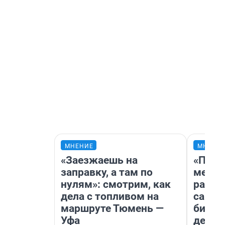
МНЕНИЕ
МНЕНИ
«Заезжаешь на
«Поку
заправку, а там по
мешке
нулям»: смотрим, как
расска
дела с топливом на
самом
маршруте Тюмень —
бизне
Уфа
дешев