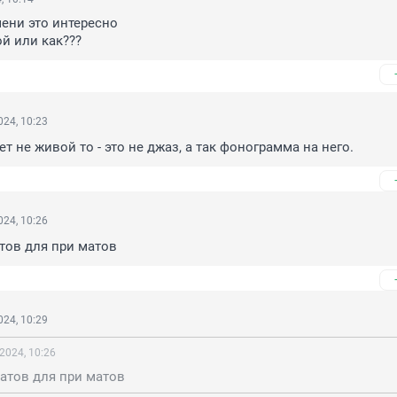
ени это интересно

й или как???
24, 10:23
т не живой то - это не джаз, а так фонограмма на него.
24, 10:26
тов для при матов
24, 10:29
2024, 10:26
атов для при матов