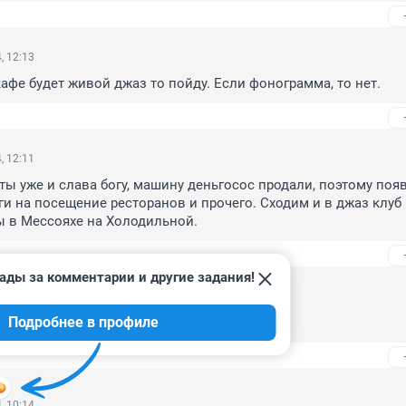
, 12:13
кафе будет живой джаз то пойду. Если фонограмма, то нет.
, 12:11
ы уже и слава богу, машину деньгосос продали, поэтому появ
и на посещение ресторанов и прочего. Сходим и в джаз клуб 
ы в Мессояхе на Холодильной.
ады за комментарии и другие задания!
, 12:02
Подробнее в профиле
ках дороже кафе. Мишлен что ли
, 10:14