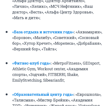
«Альфа-Доктор», «Доктор Арбитайло»,
«Лично», «Хеликс», «МСЧ Нефтяник», «Ваш
доктор», «Веста», «Альфа-Центр Здоровья»,
«Мать и дитя»;
«База отдыха и источник года»
:
«Аквамарин»,
«Боровое», «Малибу», «Советский», «Сосновый
бор», «Хутор Кречет», «Морелеса», «ДобраБаня»,
«Верхний бор», «Тайга»;
«Фитнес-клуб года»
:
«МетроFitness», GEOsport,
Athletic Gym, Workout center, «Академия
спорта», «Зодчий», FITBERRI, Shake,
EmilyStretching, Sibearianfit;
«Образовательный центр года»
:
«Еврошкола»,
«Талисман», «Мистер Брейни», «Академия
TOП», «Интеллект», «Живой язык», Victorylang,