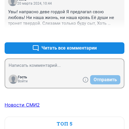
20 марта 2024, 10:44
Увы! напрасно деве гордой Я предлагал свою 
любовь! Ни наша жизнь, ни наша кровь Её души не 
тронет твердой. Слезами только буду сыт, Хоть 
сердце мне печаль расколет. Она на щепочку насцыт, 
+0
–0
Но и понюхать не позволит. (Пушкин А.С.)
Читать все комментарии
Гость
Отправить
Войти
Новости СМИ2
ТОП 5