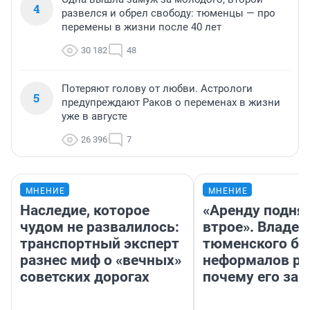
4
развелся и обрел свободу: тюменцы — про
перемены в жизни после 40 лет
30 182
48
Потеряют голову от любви. Астрологи
5
предупреждают Раков о переменах в жизни
уже в августе
26 396
7
МНЕНИЕ
МНЕНИЕ
Наследие, которое
«Аренду подня
чудом не развалилось:
втрое». Владел
транспортный эксперт
тюменского ба
разнес миф о «вечных»
неформалов ра
советских дорогах
почему его за