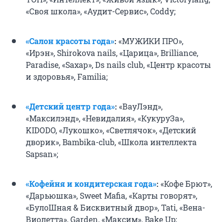
«Своя школа», «Аудит-Сервис», Сoddy;
«Салон красоты года»
:
«МУЖИКИ ПРО»,
«Ирэн», Shirokova nails, «Царица», Brilliance,
Paradise, «Saxaр», Ds nails club, «Центр красоты
и здоровья», Familia;
«Детский центр года»
:
«ВауЛэнд»,
«Максилэнд», «Невидалия», «КукуруЗа»,
KIDODO, «Лукошко», «Светлячок», «Детский
дворик», Bambika-club, «Школа интеллекта
Sapsan»;
«Кофейня и кондитерская года»
:
«Кофе Брют»,
«Дарьюшка», Sweet Mafia, «Карты говорят»,
«БулоШная & Бисквитный двор», Tati, «Вена-
Виолетта», Garden, «Максим», Bake Up;