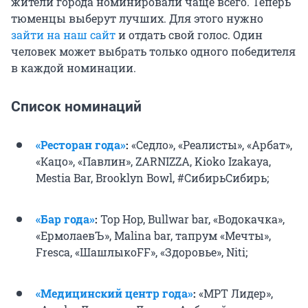
жители города номинировали чаще всего. Теперь
тюменцы выберут лучших. Для этого нужно
зайти на наш сайт
и отдать свой голос. Один
человек может выбрать только одного победителя
в каждой номинации.
Список номинаций
«Ресторан года»
:
«Седло», «Реалисты», «Арбат»,
«Кацо», «Павлин», ZARNIZZA, Kioko Izakaya,
Mestia Bar, Brooklyn Bowl, #СибирьСибирь;
«Бар года»
:
Top Hop, Bullwar bar, «Водокачка»,
«ЕрмолаевЪ», Malina bar, тапрум «Мечты»,
Fresca, «ШашлыкоFF», «Здоровье», Niti;
«Медицинский центр года»
:
«МРТ Лидер»,