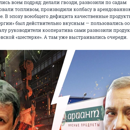
ись всем подряд: делали гвозди, развозили по садам
говали топливом, производили колбасу в арендованном
е. В эпоху всеобщего дефицита качественные продукт
нергии» был действительно вкусным — пользовались о
алу руководители кооператива сами развозили проду
вской «шестерке». А там уже выстраивались очереди.