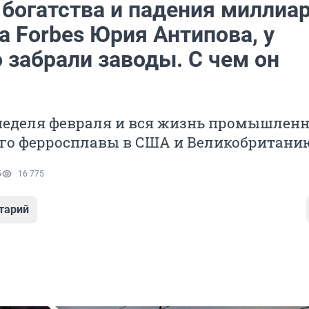
 богатства и падения миллиа
а Forbes Юрия Антипова, у
 забрали заводы. С чем он
неделя февраля и вся жизнь промышленн
го ферросплавы в США и Великобритани
5
16 775
тарий