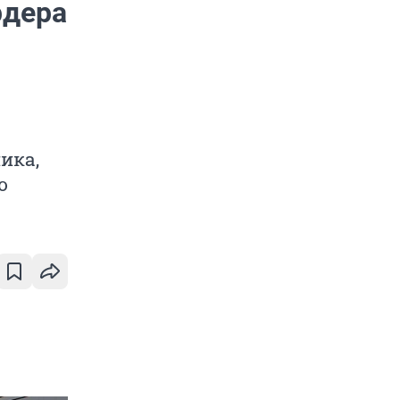
рдера
ика,
ю