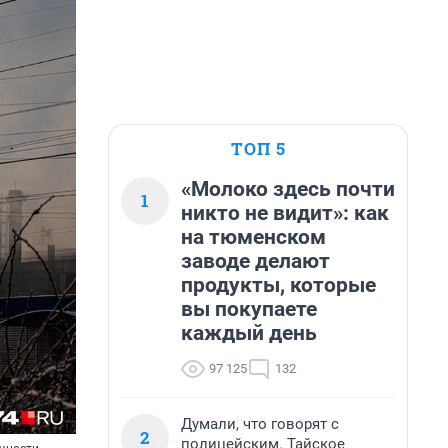
ТОП 5
«Молоко здесь почти
1
никто не видит»: как
на тюменском
заводе делают
продукты, которые
вы покупаете
каждый день
97 125
132
Думали, что говорят с
2
полицейским. Тайское