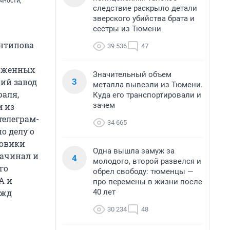
чности,
следствие раскрыло детали
зверского убийства брата и
сестры из Тюмени
Антипова
39 536
47
ложенных
Значительный объем
3
кий завод
металла вывезли из Тюмени.
раля,
Куда его транспортировали и
зачем
м из
телеграм-
34 665
о делу о
ловики
Одна вышла замуж за
начинал и
4
молодого, второй развелся и
го
обрел свободу: тюменцы —
А и
про перемены в жизни после
40 лет
ужд
30 234
48