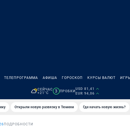
ТЕЛЕПРОГРАММА
АФИША
ГОРОСКОП
КУРСЫ ВАЛЮТ
ИГР
USD 81,41
СЕЙЧАС
3
ПРОБКИ
+21°C
EUR 94,06
еку
Открыли новую развязку в Тюмени
Где начать новую жизнь?
26
ПОДРОБНОСТИ