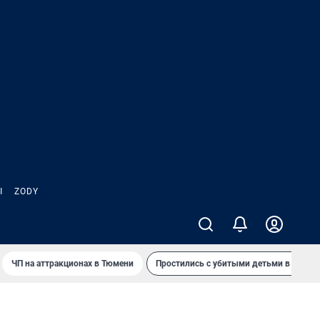
Ы
ZODY
ЧП на аттракционах в Тюмени
Простились с убитыми детьми в Таила