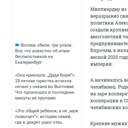
Миллиардер из 
неразрывно свя
политики Алекс
создали крупне
многолетний т
предпринимател
Восемь сбили, три упали.
Впрочем, к нач
Все, что известно об атаке
беспилотников на
весной 2020 год
Екатеринбург
империи.
«Она крикнула: „Дядя Боря!“»
А начиналось в
25-летняя туристка исчезла
челябинец. Роди
ночью у океана во Вьетнаме.
Что произошло в последние
на заре коопера
минуты ее пропажи
кооперации в С
челябинских коо
«Это общий ребенок, а не „муж
помогает“»: истории семей,
где в декрет ушел отец
Крепкие мужики 