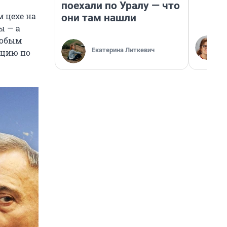
поехали по Уралу — что
 цехе на
они там нашли
ы — а
собым
Екатерина Литкевич
кцию по