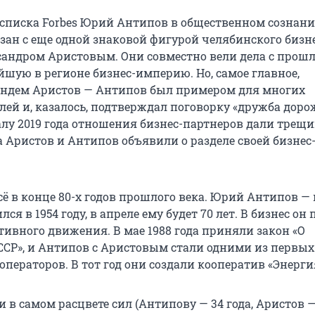
списка Forbes Юрий Антипов в общественном сознан
зан с еще одной знаковой фигурой челябинского бизн
андром Аристовым. Они совместно вели дела с прошло
йшую в регионе бизнес-империю. Но, самое главное,
андем Аристов — Антипов был примером для многих
ей и, казалось, подтверждал поговорку «дружба дорож
алу 2019 года отношения бизнес-партнеров дали трещи
а Аристов и Антипов объявили о разделе своей бизнес
сё в конце 80-х годов прошлого века. Юрий Антипов —
лся в 1954 году, в апреле ему будет 70 лет. В бизнес он
тивного движения. В мае 1988 года приняли закон «О
ССР», и Антипов с Аристовым стали одними из первых
ператоров. В тот год они создали кооператив «Энерги
в самом расцвете сил (Антипову — 34 года, Аристов — 