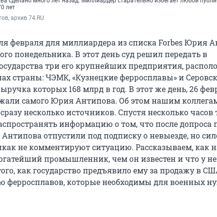
ва сделано много лет назад. Миллиардер старательно избегает любой публи
70 лет
ов, архив 74.RU
ля февраля для миллиардера из списка Forbes Юрия 
ого понедельника. В этот день суд решил передать в
государства три его крупнейших предприятия, распо
нах страны: ЧЭМК, «Кузнецкие ферросплавы» и Серовс
ыручка которых 168 млрд в год. В этот же день, 26 фев
жали самого Юрия Антипова. Об этом нашим коллега
сразу несколько источников. Спустя несколько часов 
аспространять информацию о том, что после допроса п
Антипова отпустили под подписку о невыезде, но си
как не комментируют ситуацию. Рассказываем, как 
богатейший промышленник, чем он известен и что у не
того, как государство предъявило ему за продажу в СШ
 ферросплавов, которые необходимы для военных н