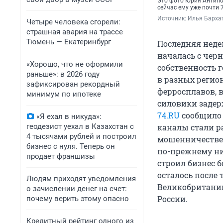
Это фото Юрия Антипо
сейчас ему уже почти 
Источник: 
Илья Бархат
Четыре человека сгорели:
страшная авария на трассе
Тюмень — Екатеринбург
Последняя неде
началась с черн
«Хорошо, что не оформили
собственность 
раньше»: в 2026 году
в разных регио
зафиксирован рекордный
ферросплавов, в
минимум по ипотеке
силовики задер
74.RU
сообщило 
«Я ехал в никуда»:
геодезист уехал в Казахстан с
каналы стали р
4 тысячами рублей и построил
мошенничестве 
бизнес с нуля. Теперь он
по-прежнему ни
продает франшизы
строил бизнес 
осталось после 
Людям приходят уведомления
Великобританию
о зачислении денег на счет:
России.
почему верить этому опасно
Кредитный рейтинг одного из