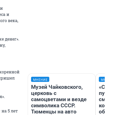
ии
еса и
го века,
е денег».
ну,
-
 коренной
 пришел
МНЕНИЕ
МНЕНИ
Музей Чайковского,
«Спут
церковь с
пургу»
я».
самоцветами и везде
смерт
символика СССР.
котор
на 5 лет
Тюменцы на авто
обнар