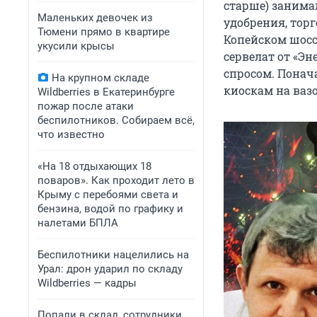
старше) занимал
Маленьких девочек из
удобрения, тор
Тюмени прямо в квартире
Копейском шосс
укусили крысы
сервелат от «Э
спросом. Понач
На крупном складе
киоскам на вазо
Wildberries в Екатеринбурге
пожар после атаки
беспилотников. Собираем всё,
что известно
«На 18 отдыхающих 18
поваров». Как проходит лето в
Крыму с перебоями света и
бензина, водой по графику и
налетами БПЛА
Беспилотники нацелились на
Урал: дрон ударил по складу
Wildberries — кадры
Попали в склад, сотрудники