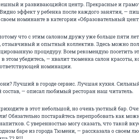
пешный и развивающийся центр. Прекрасные и грам
 Видно эффект у ребенка после каждого занятия, — пи
 своем номинанте в категории «Образовательный цент
отому что с этим салоном дружу уже больше пяти лет
 отзывчивый и опытный коллектив. Здесь можно по
ированную процедуру. Всем рекомендую посетить эт
 в этом убедитесь, — хвалит тюменка салон красоты, 
оответствующей номинации.
е они? Лучший в городе сервис. Лучшая кухня. Сильны
 состав, — описал любимый ресторан наш читатель.
риходите в этот небольшой, но очень уютный бар. Оч
ли! Обязательно постарайтесь перепробовать как мож
апитков. С уверенностью могу сказать, что такой вк
 одном баре из города Тюмени, — рассказала о своем 
ца 72.RU.