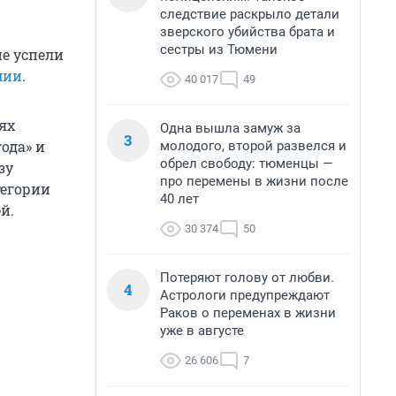
следствие раскрыло детали
зверского убийства брата и
сестры из Тюмени
е успели
мии
.
40 017
49
ях
Одна вышла замуж за
3
ода» и
молодого, второй развелся и
обрел свободу: тюменцы —
зу
про перемены в жизни после
тегории
40 лет
й.
30 374
50
Потеряют голову от любви.
4
Астрологи предупреждают
Раков о переменах в жизни
уже в августе
26 606
7