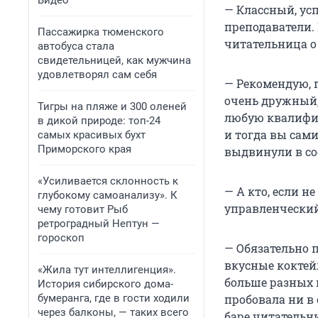
Видео
— Классный, ус
преподаватели.
Пассажирка тюменского
читательница о
автобуса стала
свидетельницей, как мужчина
удовлетворял сам себя
— Рекомендую, п
очень дружный,
Тигры на пляже и 300 оленей
любую квалифиц
в дикой природе: топ-24
и тогда вы сами
самых красивых бухт
Приморского края
выдвинули в с
«Усиливается склонность к
— А кто, если н
глубокому самоанализу». К
управленческий
чему готовит Рыб
ретроградный Нептун —
гороскоп
— Обязательно п
вкусные коктей
«Жила тут интеллигенция».
больше разных н
История сибирского дома-
бумеранга, где в гости ходили
пробовала ни в
через балконы, — таких всего
баре читательни