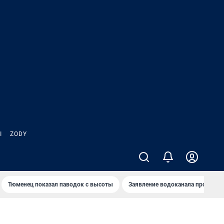
Ы
ZODY
Тюменец показал паводок с высоты
Заявление водоканала про запа