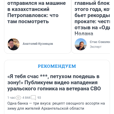
отправился на машине
главный блокб
в казахстанский
этого года, ко
Петропавловск: что
бьет рекорды 
там посмотреть
прокате: честн
отзыв на «Оди
Нолана
Стас Соколов
Анатолий Кузнецов
Эксперт
РЕКОМЕНДУЕМ
«Я тебя счас ***, петухом поедешь в
зону!» Публикуем видео нападения
уральского гопника на ветерана СВО
1 час
4 844
93
Одна банка — три вкуса: рецепт овощного ассорти на
зиму для жителей Архангельской области