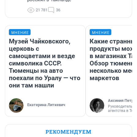
21 781
36
МНЕНИЕ
МНЕНИЕ
Музей Чайковского,
Какие странны
церковь с
продукты можн
самоцветами и везде
в магазинах Та
символика СССР.
Обзор тюменки
Тюменцы на авто
несколько мес
поехали по Уралу — что
маркетов
они там нашли
Аксиния Петро
Екатерина Литкевич
Руководитель м
агентства в Тю
РЕКОМЕНДУЕМ