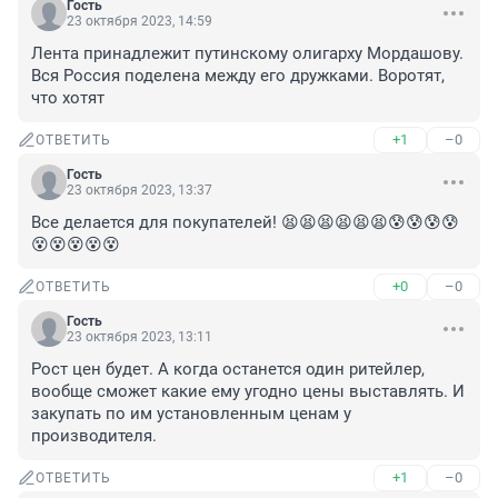
Гость
23 октября 2023, 14:59
Лента принадлежит путинскому олигарху Мордашову. 
Вся Россия поделена между его дружками. Воротят, 
что хотят
+1
–0
ОТВЕТИТЬ
Гость
23 октября 2023, 13:37
Все делается для покупателей! 😫😫😫😫😫😫😰😰😰😰
😵😵😵😵😵
+0
–0
ОТВЕТИТЬ
Гость
23 октября 2023, 13:11
Рост цен будет. А когда останется один ритейлер, 
вообще сможет какие ему угодно цены выставлять. И 
закупать по им установленным ценам у 
производителя.
+1
–0
ОТВЕТИТЬ