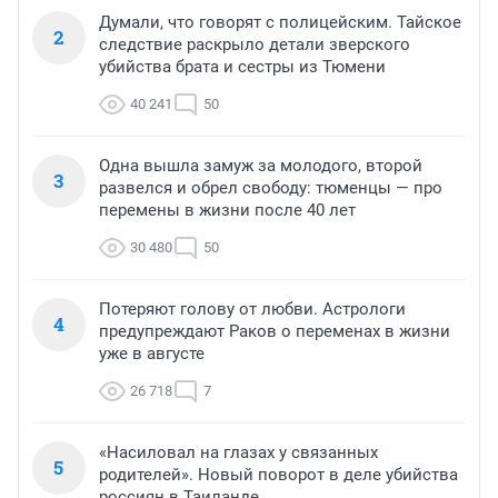
Думали, что говорят с полицейским. Тайское
2
следствие раскрыло детали зверского
убийства брата и сестры из Тюмени
40 241
50
Одна вышла замуж за молодого, второй
3
развелся и обрел свободу: тюменцы — про
перемены в жизни после 40 лет
30 480
50
Потеряют голову от любви. Астрологи
4
предупреждают Раков о переменах в жизни
уже в августе
26 718
7
«Насиловал на глазах у связанных
5
родителей». Новый поворот в деле убийства
россиян в Таиланде