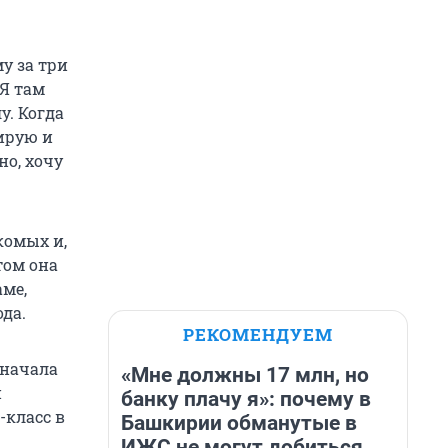
у за три
«Я там
у. Когда
нирую и
но, хочу
комых и,
том она
ме,
да.
РЕКОМЕНДУЕМ
Сначала
«Мне должны 17 млн, но
и
банку плачу я»: почему в
-класс в
Башкирии обманутые в
ИЖС не могут добиться