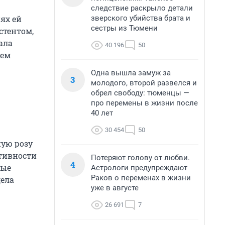
следствие раскрыло детали
зверского убийства брата и
ях ей
сестры из Тюмени
стентом,
ала
40 196
50
оем
Одна вышла замуж за
3
молодого, второй развелся и
обрел свободу: тюменцы —
про перемены в жизни после
40 лет
30 454
50
ную розу
ктивности
Потеряют голову от любви.
4
мые
Астрологи предупреждают
Раков о переменах в жизни
дела
уже в августе
26 691
7