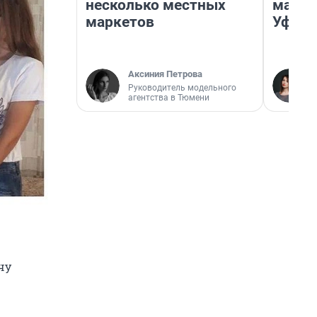
несколько местных
маршр
маркетов
Уфа
Аксиния Петрова
Руководитель модельного
агентства в Тюмени
чу