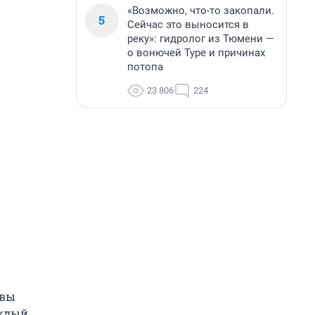
«Возможно, что-то закопали.
5
Сейчас это выносится в
реку»: гидролог из Тюмени —
о вонючей Туре и причинах
потопа
23 806
224
овы
аждый