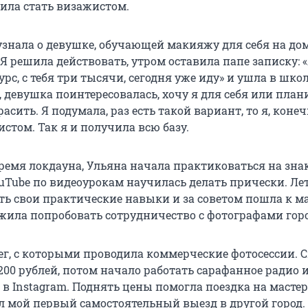
шила стать визажистом.
узнала о девушке, обучающей макияжу для себя на дом
Я решила действовать, утром оставила папе записку: 
урс, с тебя три тысячи, сегодня уже иду» и ушла в школ
 девушка поинтересовалась, хочу я для себя или пла
асить. Я подумала, раз есть такой вариант, то я, конеч
стом. Так я и получила всю базу.
 время локдауна, Ульяна начала практиковаться на зна
ouTube по видеоурокам научилась делать прически. Ле
ь свои практические навыки и за советом пошла к ма
жила попробовать сотрудничество с фотографами горо
ег, с которыми проводила коммерческие фотосессии. 
200 рублей, потом начало работать сарафанное радио 
в Instagram. Поднять цены помогла поездка на мастер
ыл мой первый самостоятельный выезд в другой город.