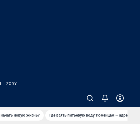
Ы
ZODY
 начать новую жизнь?
Где взять питьевую воду тюменцам — адреса