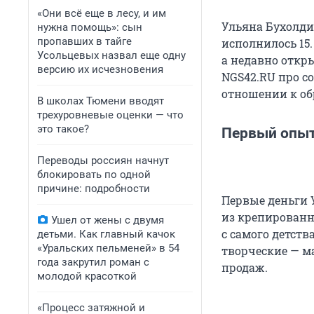
«Они всё еще в лесу, и им
Ульяна Бухолди
нужна помощь»: сын
пропавших в тайге
исполнилось 15.
Усольцевых назвал еще одну
а недавно откры
версию их исчезновения
NGS42.RU про с
отношении к о
В школах Тюмени вводят
трехуровневые оценки — что
это такое?
Первый опыт
Переводы россиян начнут
блокировать по одной
причине: подробности
Первые деньги У
из крепированн
Ушел от жены с двумя
с самого детств
детьми. Как главный качок
«Уральских пельменей» в 54
творческие — м
года закрутил роман с
продаж.
молодой красоткой
«Процесс затяжной и