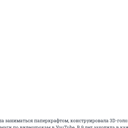
ла заниматься паперкрафтом, конструировала 3D-гол
маги по видеоурокам в YouTube. В 9 лет заходила в к