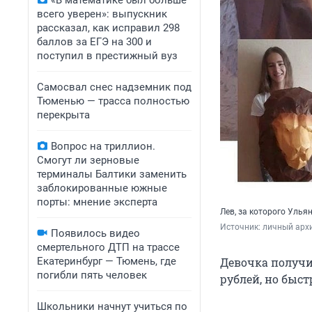
«В математике был больше
всего уверен»: выпускник
рассказал, как исправил 298
баллов за ЕГЭ на 300 и
поступил в престижный вуз
Самосвал снес надземник под
Тюменью — трасса полностью
перекрыта
Вопрос на триллион.
Смогут ли зерновые
терминалы Балтики заменить
заблокированные южные
порты: мнение эксперта
Лев, за которого Уль
Источник: 
личный арх
Появилось видео
смертельного ДТП на трассе
Екатеринбург — Тюмень, где
Девочка получи
погибли пять человек
рублей, но быст
Школьники начнут учиться по