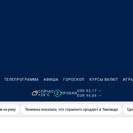
ТЕЛЕПРОГРАММА
АФИША
ГОРОСКОП
КУРСЫ ВАЛЮТ
ИГР
USD 82,17
СЕЙЧАС
2
ПРОБКИ
+28°C
EUR 94,84
м на реку
Тюменка показала, что странного продают в Таиланде
Где