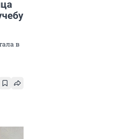
ица
учебу
тала в