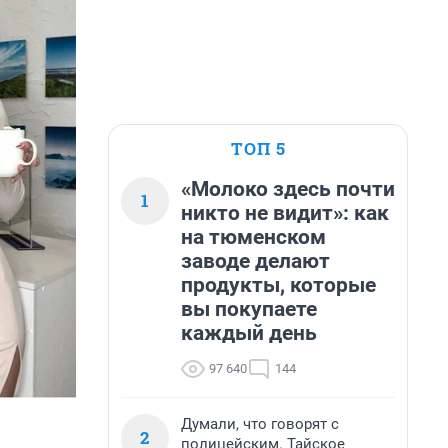
ТОП 5
«Молоко здесь почти
1
никто не видит»: как
на тюменском
заводе делают
продукты, которые
вы покупаете
каждый день
97 640
144
Думали, что говорят с
2
полицейским. Тайское