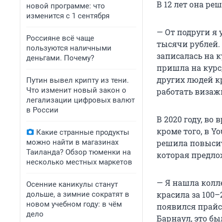
В 12 лет она ре
новой программе: что
изменится с 1 сентября
— От подруги я 
Россияне всё чаще
тысячи рублей. 
пользуются наличными
записалась на к
деньгами. Почему?
пришла на курс,
других людей кр
Путин вывел крипту из тени.
Что изменит новый закон о
работать визажи
легализации цифровых валют
в России
В 2020 году, во
кроме того, в Y
Какие странные продукты
можно найти в магазинах
решила повысит
Таиланда? Обзор тюменки на
которая предло
несколько местных маркетов
— Я нашла колл
Осенние каникулы станут
красила за 100–
дольше, а зимние сократят в
новом учебном году: в чём
появился прайс 
дело
Барнаул, это б