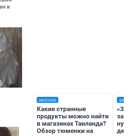
не и
МНЕНИЕ
МНЕНИ
Какие странные
«Заез
продукты можно найти
заправ
в магазинах Таиланда?
нулям
Обзор тюменки на
дела 