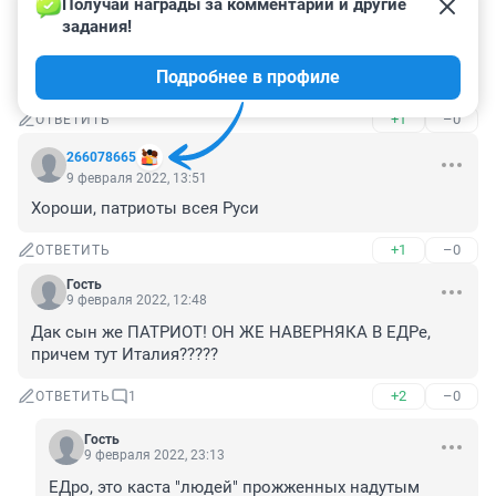
9 февраля 2022, 13:53
Получай награды за комментарии и другие 
задания!
Красть не надо....

Или делиться....

Подробнее в профиле
Раньше сядешь - раньше выйдешь....!!!
+1
–0
ОТВЕТИТЬ
266078665
9 февраля 2022, 13:51
Хороши, патриоты всея Руси
+1
–0
ОТВЕТИТЬ
Гость
9 февраля 2022, 12:48
Дак сын же ПАТРИОТ! ОН ЖЕ НАВЕРНЯКА В ЕДРе, 
причем тут Италия?????
+2
–0
ОТВЕТИТЬ
1
Гость
9 февраля 2022, 23:13
ЕДро, это каста "людей" прожженных надутым 