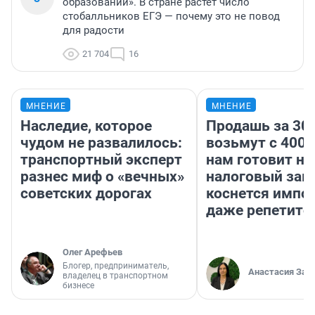
образовании». В стране растет число
стобалльников ЕГЭ — почему это не повод
для радости
21 704
16
МНЕНИЕ
МНЕНИЕ
Наследие, которое
Продашь за 300
чудом не развалилось:
возьмут с 4000
транспортный эксперт
нам готовит н
разнес миф о «вечных»
налоговый зако
советских дорогах
коснется импор
даже репетито
Олег Арефьев
Блогер, предприниматель,
Анастасия Зав
владелец в транспортном
бизнесе