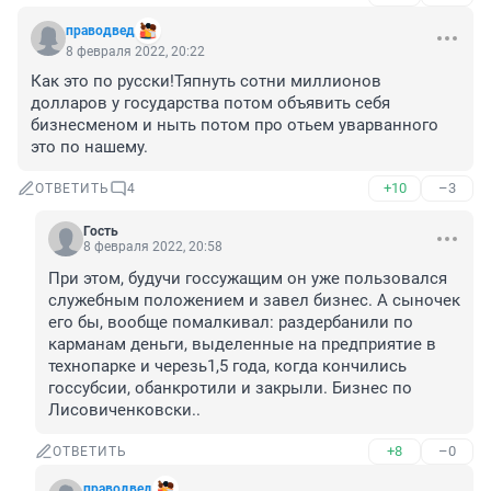
праводвед
8 февраля 2022, 20:22
Как это по русски!Тяпнуть сотни миллионов 
долларов у государства потом объявить себя 
бизнесменом и ныть потом про отьем уварванного 
это по нашему.
+10
–3
ОТВЕТИТЬ
4
Гость
8 февраля 2022, 20:58
При этом, будучи госсужащим он уже пользовался 
служебным положением и завел бизнес. А сыночек 
его бы, вообще помалкивал: раздербанили по 
карманам деньги, выделенные на предприятие в 
технопарке и черезь1,5 года, когда кончились 
госсубсии, обанкротили и закрыли. Бизнес по 
Лисовиченковски..
+8
–0
ОТВЕТИТЬ
праводвед