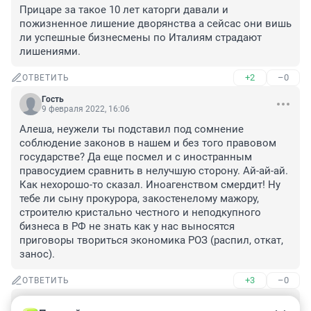
Прицаре за такое 10 лет каторги давали и 
пожизненное лишение дворянства а сейсас они вишь 
ли успешные бизнесмены по Италиям страдают 
лишениями.
+2
–0
ОТВЕТИТЬ
Гость
9 февраля 2022, 16:06
Алеша, неужели ты подставил под сомнение 
соблюдение законов в нашем и без того правовом 
государстве? Да еще посмел и с иностранным 
правосудием сравнить в нелучшую сторону. Ай-ай-ай. 
Как нехорошо-то сказал. Иноагенством смердит! Ну 
тебе ли сыну прокурора, закостенелому мажору, 
строителю кристально честного и неподкупного 
бизнеса в РФ не знать как у нас выносятся 
приговоры твориться экономика РОЗ (распил, откат, 
занос).
+3
–0
ОТВЕТИТЬ
Гость