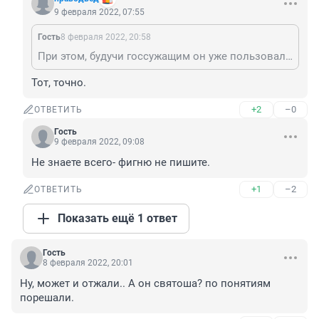
9 февраля 2022, 07:55
Гость
8 февраля 2022, 20:58
При этом, будучи госсужащим он уже пользовался служебным положением и завел бизнес. А сыночек его бы, вообще помалкивал: раздербанили по карманам деньги, выделенные на предприятие в технопарке и черезь1,5 года, когда кончились госсубсии, обанкротили и закрыли. Бизнес по Лисовиченковски..
Тот, точно.
+2
–0
ОТВЕТИТЬ
Гость
9 февраля 2022, 09:08
Не знаете всего- фигню не пишите.
+1
–2
ОТВЕТИТЬ
Показать ещё 1 ответ
Гость
8 февраля 2022, 20:01
Ну, может и отжали.. А он святоша? по понятиям 
порешали.