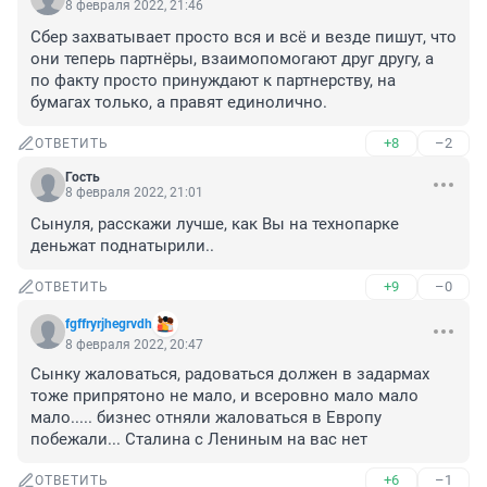
8 февраля 2022, 21:46
Сбер захватывает просто вся и всё и везде пишут, что 
они теперь партнёры, взаимопомогают друг другу, а 
по факту просто принуждают к партнерству, на 
бумагах только, а правят единолично.
+8
–2
ОТВЕТИТЬ
Гость
8 февраля 2022, 21:01
Сынуля, расскажи лучше, как Вы на технопарке 
деньжат поднатырили..
+9
–0
ОТВЕТИТЬ
fgffryrjhegrvdh
8 февраля 2022, 20:47
Сынку жаловаться, радоваться должен в задармах 
тоже припрятоно не мало, и всеровно мало мало 
мало..... бизнес отняли жаловаться в Европу 
побежали... Сталина с Лениным на вас нет
+6
–1
ОТВЕТИТЬ