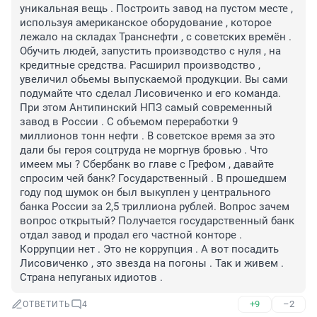
уникальная вещь . Построить завод на пустом месте , 
используя американское оборудование , которое 
лежало на складах Транснефти , с советских времён . 
Обучить людей, запустить производство с нуля , на 
кредитные средства. Расширил производство , 
увеличил обьемы выпускаемой продукции. Вы сами 
подумайте что сделал Лисовиченко и его команда. 
При этом Антипинский НПЗ самый современный 
завод в России . С объемом переработки 9 
миллионов тонн нефти . В советское время за это 
дали бы героя соцтруда не моргнув бровью . Что 
имеем мы ? Сбербанк во главе с Грефом , давайте 
спросим чей банк? Государственный . В прошедшем 
году под шумок он был выкуплен у центрального 
банка России за 2,5 триллиона рублей. Вопрос зачем 
вопрос открытый? Получается государственный банк 
отдал завод и продал его частной конторе . 

Коррупции нет . Это не коррупция . А вот посадить 
Лисовиченко , это звезда на погоны . Так и живем . 
Страна непуганых идиотов .
+9
–2
ОТВЕТИТЬ
4