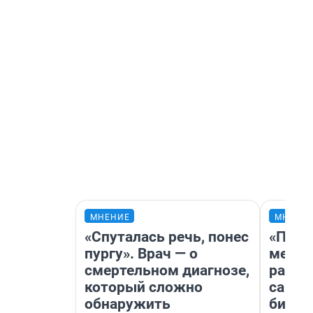
МНЕНИЕ
МНЕНИ
«Спуталась речь, понес
«Поку
пургу». Врач — о
мешке
смертельном диагнозе,
расска
который сложно
самом
обнаружить
бизне