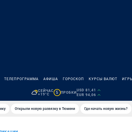
ТЕЛЕПРОГРАММА
АФИША
ГОРОСКОП
КУРСЫ ВАЛЮТ
ИГР
USD 81,41
СЕЙЧАС
5
ПРОБКИ
+19°C
EUR 94,06
еку
Открыли новую развязку в Тюмени
Где начать новую жизнь?