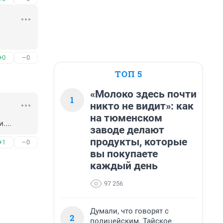
+0
–0
ТОП 5
«Молоко здесь почти
1
никто не видит»: как
на тюменском
....
заводе делают
продукты, которые
+1
–0
вы покупаете
каждый день
97 256
Думали, что говорят с
2
полицейским. Тайское