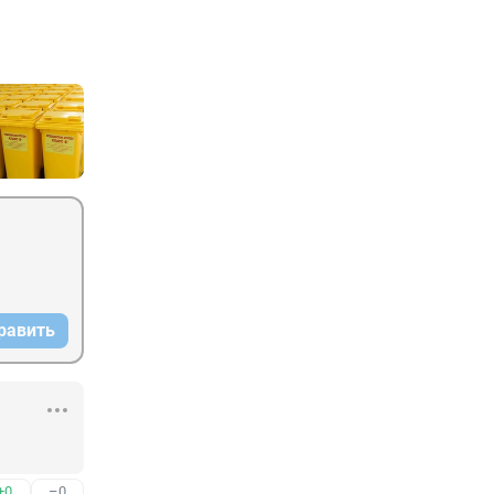
равить
+0
–0