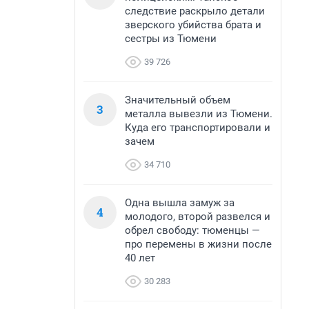
следствие раскрыло детали
зверского убийства брата и
сестры из Тюмени
39 726
Значительный объем
3
металла вывезли из Тюмени.
Куда его транспортировали и
зачем
34 710
Одна вышла замуж за
4
молодого, второй развелся и
обрел свободу: тюменцы —
про перемены в жизни после
40 лет
30 283