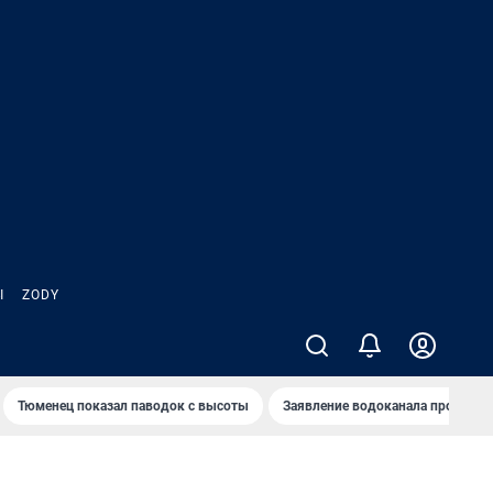
Ы
ZODY
Тюменец показал паводок с высоты
Заявление водоканала про запа