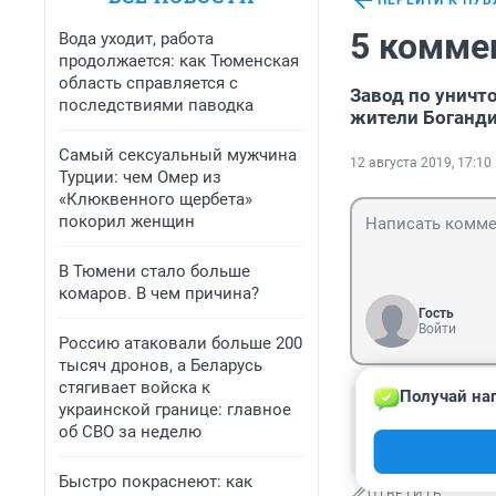
ПЕРЕЙТИ К ПУ
5 комме
Вода уходит, работа
продолжается: как Тюменская
область справляется с
Завод по уничт
последствиями паводка
жители Боганди
Самый сексуальный мужчина
12 августа 2019, 17:10
Турции: чем Омер из
«Клюквенного щербета»
покорил женщин
В Тюмени стало больше
комаров. В чем причина?
Гость
Войти
Россию атаковали больше 200
тысяч дронов, а Беларусь
стягивает войска к
Получай наг
Гость
украинской границе: главное
13 августа 2019
об СВО за неделю
Это самое лучш
Быстро покраснеют: как
ОТВЕТИТЬ