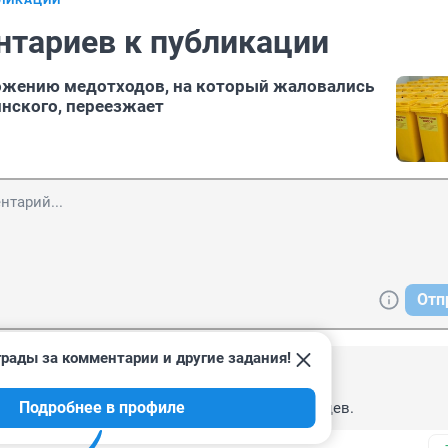
БЛИКАЦИИ
нтариев к публикации
ожению медотходов, на который жаловались
нского, переезжает
Отп
рады за комментарии и другие задания!
, 00:22
Подробнее в профиле
ее решение проблемы. Поздравляю богандинцев.