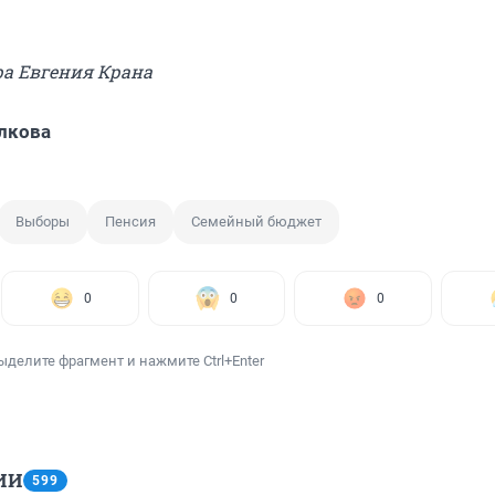
ра Евгения Крана
лкова
Выборы
Пенсия
Семейный бюджет
0
0
0
ыделите фрагмент и нажмите Ctrl+Enter
ИИ
599