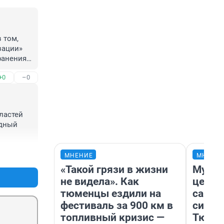
том, 
ации» 
анения 
 $ за 
+0
–0
как 
ния 
ивели к 
астей 
агами 
дный 
с 
 войны.
о 
+0
–0
анине 
МНЕНИЕ
МНЕНИ
вляющей 
«Такой грязи в жизни
Музей
оритет 
не видела». Как
церко
х 
тюменцы ездили на
самоц
мнению, 
фестиваль за 900 км в
симво
топливный кризис —
Тюмен