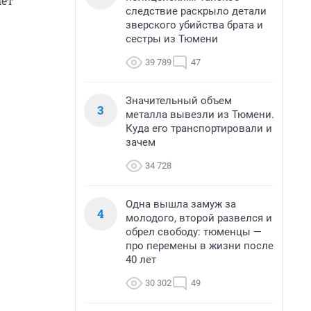
мет
следствие раскрыло детали
зверского убийства брата и
сестры из Тюмени
39 789
47
Значительный объем
3
металла вывезли из Тюмени.
Куда его транспортировали и
зачем
34 728
Одна вышла замуж за
4
молодого, второй развелся и
обрел свободу: тюменцы —
про перемены в жизни после
40 лет
30 302
49