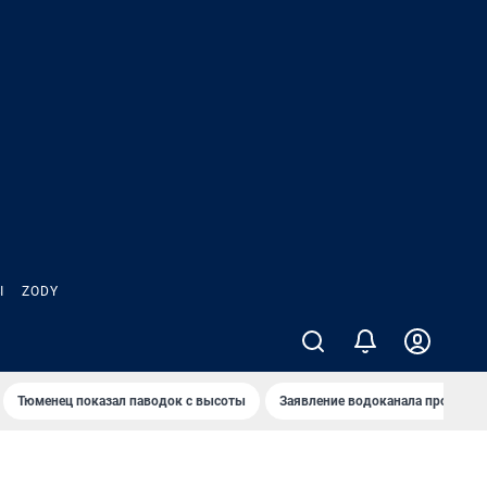
Ы
ZODY
Тюменец показал паводок с высоты
Заявление водоканала про запа