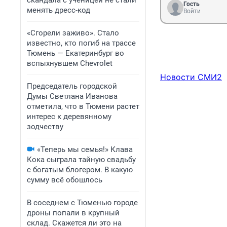
скандала с ученицей не стали
«ненужности» до
Гость
менять дресс-код
является множе
Войти
«Сгорели заживо». Стало
известно, кто погиб на трассе
Тюмень — Екатеринбург во
вспыхнувшем Chevrolet
Новости СМИ2
Председатель городской
Думы Светлана Иванова
отметила, что в Тюмени растет
интерес к деревянному
зодчеству
«Теперь мы семья!» Клава
Кока сыграла тайную свадьбу
с богатым блогером. В какую
сумму всё обошлось
В соседнем с Тюменью городе
дроны попали в крупный
склад. Скажется ли это на