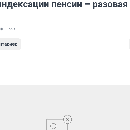
индексации пенсии – разовая
1 569
нтариев