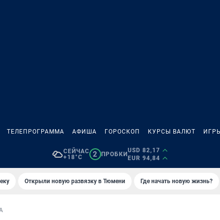
ТЕЛЕПРОГРАММА
АФИША
ГОРОСКОП
КУРСЫ ВАЛЮТ
ИГР
USD 82,17
СЕЙЧАС
2
ПРОБКИ
+18°C
EUR 94,84
еку
Открыли новую развязку в Тюмени
Где начать новую жизнь?
А