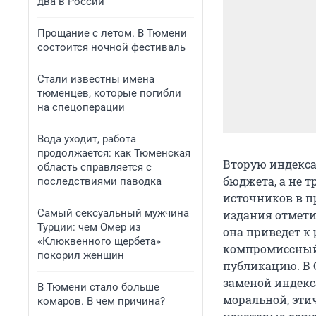
два в России
Прощание с летом. В Тюмени
состоится ночной фестиваль
Стали известны имена
тюменцев, которые погибли
на спецоперации
Вода уходит, работа
продолжается: как Тюменская
Вторую индекса
область справляется с
бюджета, а не т
последствиями паводка
источников в пр
Самый сексуальный мужчина
издания отмети
Турции: чем Омер из
она приведет к
«Клюквенного щербета»
компромиссный 
покорил женщин
публикацию. В 
заменой индекс
В Тюмени стало больше
моральной, эти
комаров. В чем причина?