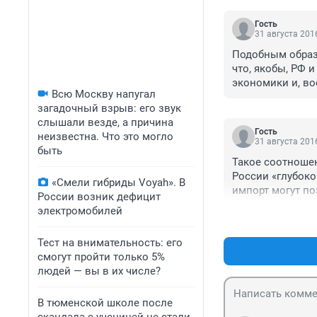
Гость
31 августа 2016
Подобным образо
что, якобы, РФ 
экономики и, во
Всю Москву напугал
свой преступной
загадочный взрыв: его звук
счёт усиления б
слышали везде, а причина
выдающийся упра
Гость
неизвестна. Что это могло
импорта в сочет
31 августа 2016
быть
повышению курса
Такое соотношен
 Фактически рос
России «глубоко
имп. производст
«Смели гибриды Voyah». В
импорт могут по
репарационной 
России возник дефицит
производственн
электромобилей
планете на осно
дипломатическог
Тест на внимательность: его
мафиозной олига
смогут пройти только 5%
состоит в том, 
людей — вы в их числе?
запросов членов
импорт не нужен.
В тюменской школе после
 Разумеется, оз