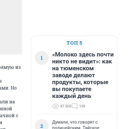
ТОП 5
«Молоко здесь почти
1
никто не видит»: как
рямую из
на тюменском
заводе делают
в
продукты, которые
ами. Но
вы покупаете
каждый день
али на
97 303
139
енной
ачной с
и
Думали, что говорят с
2
полицейским. Тайское