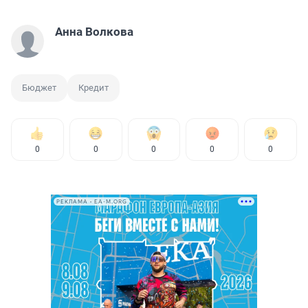
Анна Волкова
Бюджет
Кредит
0
0
0
0
0
РЕКЛАМА • EA-M.ORG