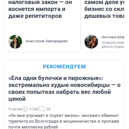
налоговый закон — он
самом деле ус
коснется импорта и
бизнес со скл
даже репетиторов
дешевых това
Наталья Шорох
Анастасия Завгородняя
Открыла кофейн
деньги соцразв
РЕКОМЕНДУЕМ
«Ела одни булочки и пирожные»:
экстремально худые новосибирцы — о
своих попытках набрать вес любой
ценой
9 часов
6 246
24
«Он мне угрожает и портит жизнь»: москвич обвинил
турагента из Волгограда в мошенничестве и пропаже
почти миллиона рублей